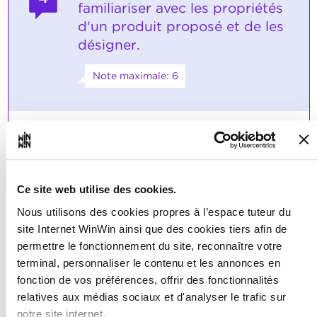
familiariser avec les propriétés
d'un produit proposé et de les
désigner.
Note maximale: 6
INDICATEURS
L'apprenti comprend et désigne les
indications du descriptif du produit.
L'apprenti connaît les indications
Ce site web utilise des cookies.
concernant le produit et il les explique
Nous utilisons des cookies propres à l’espace tuteur du
à ses supérieurs et aux clients:
les modes d'emploi,
site Internet WinWin ainsi que des cookies tiers afin de
les indications sur l'emballage,
permettre le fonctionnement du site, reconnaître votre
les données techniques jointes,
terminal, personnaliser le contenu et les annonces en
les coupons de garantie,
etc.
fonction de vos préférences, offrir des fonctionnalités
relatives aux médias sociaux et d'analyser le trafic sur
SOCLES
notre site internet.