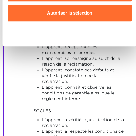
Pour de plus amples informations sur la manière dont nous
utilisons les cookies et sommes amenés à traiter vos
Note maximale: 12
Autoriser la sélection
données personnelles, vous pouvez consulter notre
Charte d’usage des cookies
et notre
Politique de
confidentialité.
Refuser
INDICATEURS
L'apprenti réceptionne les
marchandises retournées.
L'apprenti se renseigne au sujet de la
raison de la réclamation.
L'apprenti constate des défauts et il
vérifie la justification de la
réclamation.
L'apprenti connaît et observe les
conditions de garantie ainsi que le
règlement interne.
SOCLES
L'apprenti a vérifié la justification de la
réclamation.
L'apprenti a respecté les conditions de