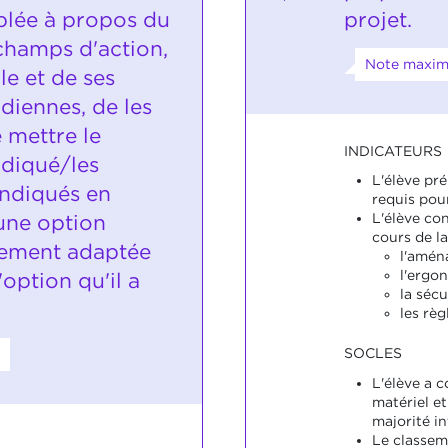
blée à propos du
projet.
champs d'action,
Note maxim
e et de ses
idiennes, de les
 mettre le
INDICATEURS
ndiqué/les
L'élève pr
indiqués en
requis pour
 une option
L'élève con
cours de la
ement adaptée
l'amén
l'ergo
l'option qu'il a
la sécu
les règ
SOCLES
L'élève a 
matériel et
majorité i
Le classem