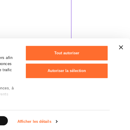
Tout autoriser
rs afin
nnonces
 trafic
Autoriser la sélection
ences, à
Refuser
rents
Déclaration des cookies
 sur les
rotection des données personnelles
e)
Afficher les détails