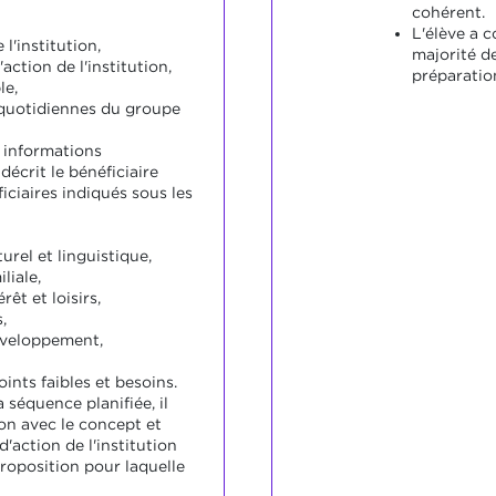
cohérent.
L'élève a 
l'institution,
majorité d
action de l'institution,
préparation
le,
s quotidiennes du groupe
s informations
décrit le bénéficiaire
iciaires indiqués sous les
:
urel et linguistique,
liale,
rêt et loisirs,
,
éveloppement,
nts faibles et besoins.
a séquence planifiée, il
ion avec le concept et
'action de l'institution
 proposition pour laquelle