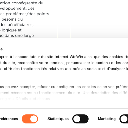
ration conséquente du
veloppement, des
des problèmes/des points
s besoins du
des bénéficiaires,
 logique et
e dans une large
ravail propre et en
es.
 la majeure partie du
pres à l’espace tuteur du site Internet WinWin ainsi que des cookies tie
 indiqué.
 du site, reconnaître votre terminal, personnaliser le contenu et les a
, offrir des fonctionnalités relatives aux médias sociaux et d'analyser le
s pouvez accepter, refuser ou configurer les cookies selon vos préfér
tement nécessaires au fonctionnement du site. Une description des diffé
onglet « Détails » ci-dessus.
n sur le site et certaines fonctionnalités (ex : lecture de vidéos, partage
P
es préférences de lecture vidéo, personnalisation de l’affichage du sit
références
Statistiques
Marketing
 de refus de tous les cookies ou des cookies non nécessaires.