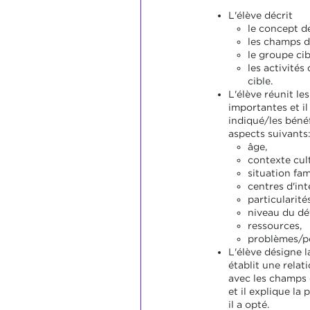
L'élève décrit
le concept de 
les champs d'
le groupe cib
les activité
cible.
L'élève réunit le
importantes et il 
indiqué/les bénéf
aspects suivants
âge,
contexte cult
situation fami
centres d'inté
particularités
niveau du d
ressources,
problèmes/poi
L'élève désigne l
établit une relat
avec les champs d
et il explique la
il a opté.