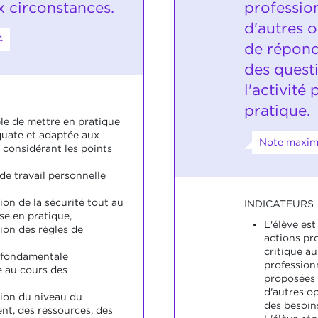
x circonstances.
professio
d'autres o
4
de répond
des quest
l'activité 
pratique.
ble de mettre en pratique
quate et adaptée aux
Note maxima
 considérant les points
de travail personnelle
ion de la sécurité tout au
INDICATEURS
se en pratique,
L'élève es
ion des règles de
actions pr
critique au
 fondamentale
profession
 au cours des
proposées 
d'autres o
tion du niveau du
des besoin
t, des ressources, des