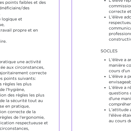
L'élève ré
s points faibles et des
commission
énéficiaire/des
correcte e
,
L'élève ad
 logique et
respectueus
e,
communicat
ravail propre et en
professionn
constructi
ire.
SOCLES
L'élève a 
pratique une activité
manière co
tée aux circonstances,
cours d'un
joritairement correcte
L'élève a 
s points suivants:
envisageab
s règles les plus
L'élève a r
de l'hygiène,
questions 
ion des règles les plus
d'une mani
de la sécurité tout au
compréhens
se en pratique,
L'attitude
ion correcte de la
l'élève ét
règles de l'ergonomie,
au cours de
cation respectueuse et
circonstances,