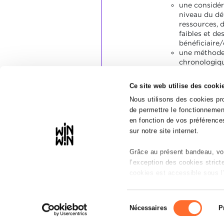
une considé
niveau du dé
ressources, 
faibles et de
bénéficiaire/
une méthode
chronologiqu
mesure,
un poste de t
Ce site web utilise des cooki
ordre,
le respect de
Nous utilisons des cookies pro
cadre horaire
de permettre le fonctionnement
en fonction de vos préférences
sur notre site internet.
Grâce au présent bandeau, vou
l’exception des cookies stric
cookies est accessible sous l’
Il est précisé que la navigatio
Sélection
réseaux sociaux, sauvegarde d
Nécessaires
P
du
peuvent être affectées en cas