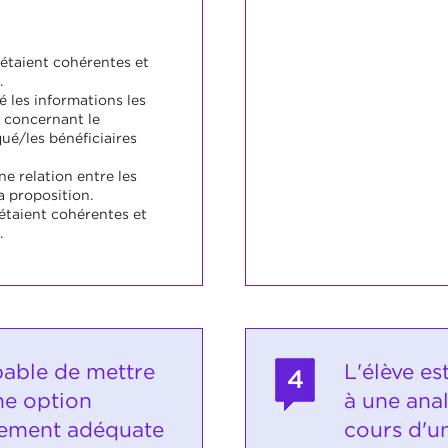
 étaient cohérentes et
.
 les informations les
 concernant le
qué/les bénéficiaires
ne relation entre les
a proposition.
 étaient cohérentes et
.
pable de mettre
L'élève es
4
ne option
à une ana
ement adéquate
cours d'un