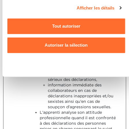
Vous avez la possibilité de modifier ou retirer votre
Note maximale: 6
Afficher les détails
consentement à tout moment en cliquant sur l’icône en bas
à gauche de chaque page du site.
Tout autoriser
INDICATEURS
Pour de plus amples informations sur la manière dont nous
utilisons les cookies et sommes amenés à traiter vos
L'apprenti adopte une attitude
Autoriser la sélection
convenable quand il est confronté à
données personnelles, vous pouvez consulter notre
des déclarations concernant le sujet
Charte d’usage des cookies
et notre
Politique de
de la sexualité:
confidentialité.
prise de connaissance attentive
Refuser
des déclarations,
réaction délicate et prise au
sérieux des déclarations,
information immédiate des
collaborateurs en cas de
déclarations inappropriées et/ou
sexistes ainsi qu'en cas de
soupçon d'agressions sexuelles.
L'apprenti analyse son attitude
professionnelle quand il est confronté
à des déclarations des personnes
prises en charge concernant le sujet