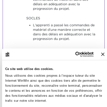
délais en adéquation avec la
progression du projet.
SOCLES
L'apprenti a passé les commandes de
matériel d'une manière correcte et
dans des délais en adéquation avec la
progression du projet.
Ce site web utilise des cookies.
L'apprenti est capable
2
Nous utilisons des cookies propres à l’espace tuteur du site
d'organiser des missions de
Internet WinWin ainsi que des cookies tiers afin de permettre le
manière autonome et de suivre
fonctionnement du site, reconnaître votre terminal, personnaliser
ensuite l'accomplissement des
le contenu et les annonces en fonction de vos préférences, offrir
missions.
des fonctionnalités relatives aux médias sociaux et d'analyser le
trafic sur notre site internet.
Note maximale: 18