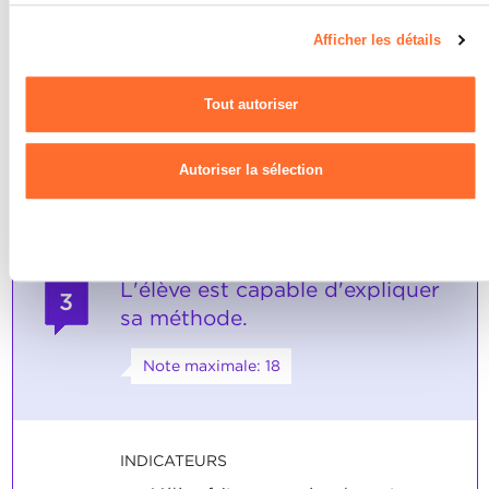
sélectionnés, il les raccorde et il les
page du site.
met en service de manière
Afficher les détails
compétente.
Pour de plus amples informations sur la manière dont nous
utilisons les cookies et sommes amenés à traiter vos données
SOCLES
Tout autoriser
personnelles, vous pouvez consulter notre
Charte d’usage des
L'élève a répondu aux énoncés
cookies
et notre
Politique de confidentialité.
concernant les indicateurs.
Autoriser la sélection
Refuser
L'élève est capable d'expliquer
3
sa méthode.
Note maximale: 18
INDICATEURS