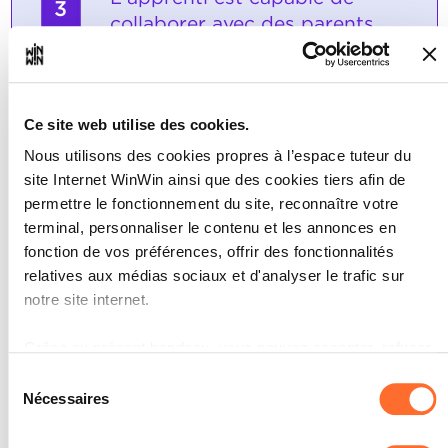
3
collaborer avec des parents,
avec des tuteurs légaux ainsi
qu'avec d'autres personnes de
référence au cours des
Ce site web utilise des cookies.
activités socio-pédagogiques
et il adapte sa communication
Nous utilisons des cookies propres à l’espace tuteur du
d'une manière correspondant
site Internet WinWin ainsi que des cookies tiers afin de
aux circonstances.
permettre le fonctionnement du site, reconnaître votre
terminal, personnaliser le contenu et les annonces en
Note maximale: 6
fonction de vos préférences, offrir des fonctionnalités
relatives aux médias sociaux et d'analyser le trafic sur
notre site internet.
INDICATEURS
Grâce au présent bandeau, vous pouvez accepter, refuser
L'apprenti manifeste une attitude
ou configurer les cookies selon vos préférences, à
Sélection
fondamentale correcte au cours de la
l’exception des cookies strictement nécessaires au
Nécessaires
du
communication avec des parents, des
fonctionnement du site. Une description des différents
tuteurs légaux et d'autres personnes
consentement
de référence et il applique les règles de
cookies est accessible sous l’onglet « Détails » ci-dessus.