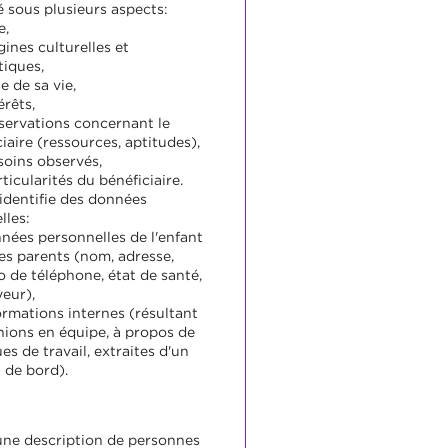
é sous plusieurs aspects:
e,
gines culturelles et
tiques,
e de sa vie,
érêts,
servations concernant le
iaire (ressources, aptitudes),
soins observés,
ticularités du bénéficiaire.
 identifie des données
lles:
nnées personnelles de l'enfant
ses parents (nom, adresse,
 de téléphone, état de santé,
eur),
ormations internes (résultant
nions en équipe, à propos de
es de travail, extraites d'un
 de bord).
ne description de personnes