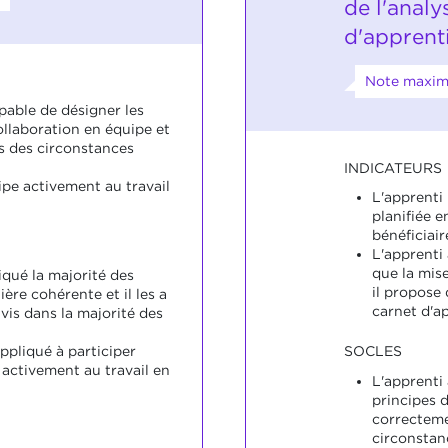
de l'analy
d'apprent
Note maxima
pable de désigner les
ollaboration en équipe et
ns des circonstances
INDICATEURS
ipe activement au travail
L'apprenti
planifiée 
bénéficiair
L'apprenti 
que la mise
iqué la majorité des
il propose
ère cohérente et il les a
carnet d'a
vis dans la majorité des
appliqué à participer
SOCLES
 activement au travail en
L'apprenti 
principes d
correcteme
circonstan