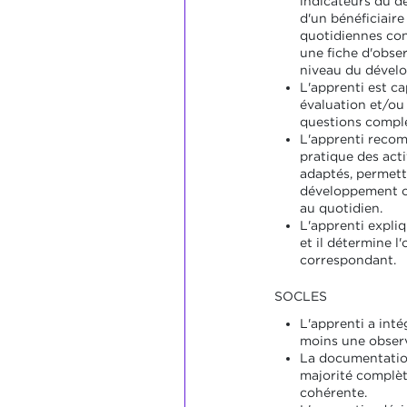
indicateurs du d
d'un bénéficiair
quotidiennes con
une fiche d'obser
niveau du dével
L'apprenti est ca
évaluation et/ou
questions compl
L'apprenti reco
pratique des acti
adaptés, permett
développement co
au quotidien.
L'apprenti expliq
et il détermine l
correspondant.
SOCLES
L'apprenti a in
moins une observ
La documentation
majorité complèt
cohérente.