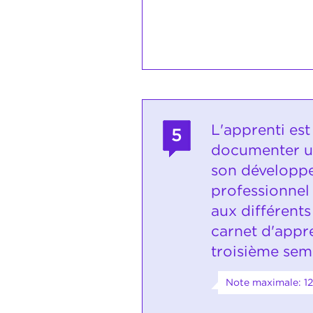
L'apprenti es
5
documenter u
son développ
professionnel
aux différent
carnet d'appr
troisième sem
Note maximale: 12