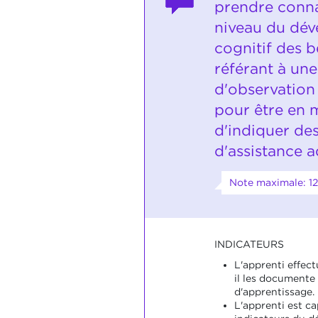
prendre conn
niveau du dé
cognitif des b
référant à une
d'observation 
pour être en 
d'indiquer de
d'assistance a
Note maximale: 12
INDICATEURS
L'apprenti effec
il les documente 
d'apprentissage.
L'apprenti est c