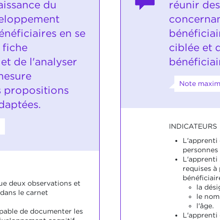
aissance du
réunir de
veloppement
concernan
énéficiaires en se
bénéficia
 fiche
ciblée et 
et de l'analyser
bénéficiai
mesure
Note maxima
s propositions
daptées.
INDICATEURS
L'apprenti 
personnes 
L'apprenti
requises à
bénéficiair
tue deux observations et
la dés
dans le carnet
le nom
l'âge.
apable de documenter les
L'apprenti 