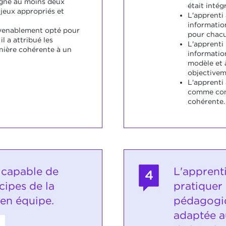
igné au moins deux
était intég
 jeux appropriés et
L'apprenti
informatio
nvenablement opté pour
pour chacu
l a attribué les
L'apprenti 
nière cohérente à un
informatio
modèle et à
objectivem
L'apprenti
comme conf
cohérente.
t capable de
L'apprent
4
ncipes de la
pratiquer 
 en équipe.
pédagogi
adaptée au