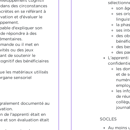
éveloppement cognitif
sélectionn
e dans des circonstances
son âg
crètes en se référant à
ses ori
vation et d'évaluer le
linguis
oppement.
la phas
pable d'expliquer son
ses int
 de répondre à des
des ob
émentaires.
bénéfic
mmande ou il met en
des be
vités ou des jeux
des par
ant de soutenir le
L'apprenti
gnitif des bénéficiaires
confidentie
les do
ue les matériaux utilisés
et de 
'organe sensoriel
numéro
employ
les inf
de réu
collègu
tégralement documenté au
journal
ation.
 de l'apprenti était en
SOCLES
e et son évaluation était
Au moins u