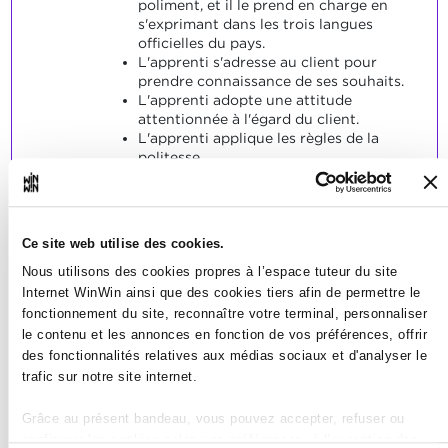
poliment, et il le prend en charge en
s'exprimant dans les trois langues
officielles du pays.
L'apprenti s'adresse au client pour
prendre connaissance de ses souhaits.
L'apprenti adopte une attitude
attentionnée à l'égard du client.
L'apprenti applique les règles de la
politesse.
L'apprenti organise le temps d'attente
de manière agréable.
SOCLES
Ce site web utilise des cookies.
L'apprenti a identifié le souhait du
Nous utilisons des cookies propres à l’espace tuteur du site
client.
Internet WinWin ainsi que des cookies tiers afin de permettre le
L'attitude de l'apprenti correspondait
fonctionnement du site, reconnaître votre terminal, personnaliser
à l'étiquette de l'entreprise.
le contenu et les annonces en fonction de vos préférences, offrir
Le client était satisfait.
des fonctionnalités relatives aux médias sociaux et d'analyser le
trafic sur notre site internet.
Grâce au présent bandeau, vous pouvez accepter, refuser ou
configurer les cookies selon vos préférences, à l’exception des