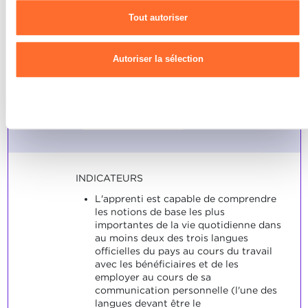
utilisons les cookies et sommes amenés à traiter vos données
notions de base plus
Tout autoriser
personnelles, vous pouvez consulter notre
Charte d’usage des
complexes de la vie
cookies
et notre
Politique de confidentialité.
quotidienne dans au moins
Autoriser la sélection
deux des trois langues
officielles du pays.
Refuser
Note maximale: 12
INDICATEURS
L'apprenti est capable de comprendre
les notions de base les plus
importantes de la vie quotidienne dans
au moins deux des trois langues
officielles du pays au cours du travail
avec les bénéficiaires et de les
employer au cours de sa
communication personnelle (l'une des
langues devant être le