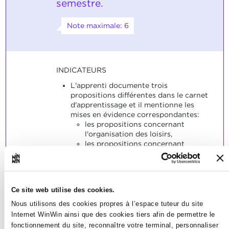
semestre.
Note maximale: 6
INDICATEURS
L'apprenti documente trois
propositions différentes dans le carnet
d'apprentissage et il mentionne les
mises en évidence correspondantes:
les propositions concernant
l'organisation des loisirs,
les propositions concernant
l'accompagnement pédagogique
au quotidien.
L'apprenti indique s'il a mis ces
propositions en pratique
Ce site web utilise des cookies.
personnellement ou s'il les a
observées.
Nous utilisons des cookies propres à l’espace tuteur du site
L'apprenti décrit la mise en pratique
Internet WinWin ainsi que des cookies tiers afin de permettre le
de la proposition sous forme de notes.
fonctionnement du site, reconnaître votre terminal, personnaliser