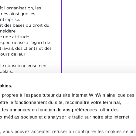
t l'organisation, les
rnes ainsi que les
ntreprise.
ît des bases du droit du
onsidère.
e une attitude
spectueuse à l'égard de
ravail, des clients et des
ours de leur
ille consciencieusement
délais.
les commentaires de
tive.
okies.
 propres à l’espace tuteur du site Internet WinWin ainsi que des
ttre le fonctionnement du site, reconnaître votre terminal,
nvenablement répondu
t les annonces en fonction de vos préférences, offrir des
ifiques aux indicateurs.
x médias sociaux et d'analyser le trafic sur notre site internet.
 vous pouvez accepter, refuser ou configurer les cookies selon