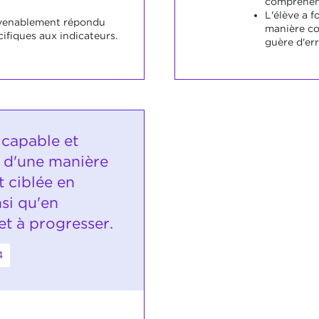
compréhens
L'élève a 
nvenablement répondu
manière co
ifiques aux indicateurs.
guère d'err
 capable et
r d'une manière
 ciblée en
si qu'en
t à progresser.
4