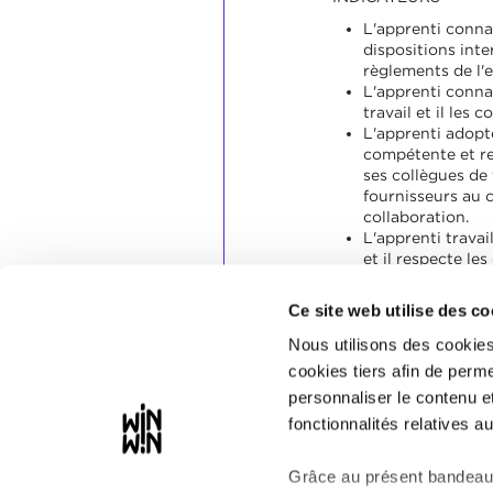
L'apprenti connaî
dispositions inte
règlements de l'e
L'apprenti conna
travail et il les c
L'apprenti adopt
compétente et re
ses collègues de t
fournisseurs au c
collaboration.
L'apprenti trava
et il respecte les 
L'apprenti gère 
manière construc
Ce site web utilise des co
Nous utilisons des cookies
SOCLES
cookies tiers afin de perme
L'apprenti a co
personnaliser le contenu e
aux énoncés spéc
fonctionnalités relatives au
Grâce au présent bandeau,