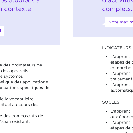
es étudiées à
d'activité
n contexte
complets.
Note maxima
4
INDICATEURS
L'apprenti
étapes de 
le des ordinateurs de
compréhens
, des appareils
L'apprenti 
es systèmes
traitement 
nsi que des applications
L'apprenti 
dications spécifiques de
automatiq
ie le vocabulaire
SOCLES
bituel au cours des
L'apprenti
re des composants de
aux énoncé
éseau existant.
L'apprenti
étapes de t