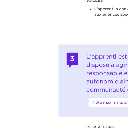
SOCLES
L'apprenti a co
aux énoncés spéc
L'apprenti est
3
disposé à agi
responsable et
autonomie ain
communauté e
Note maximale: 2
INDICATEURS