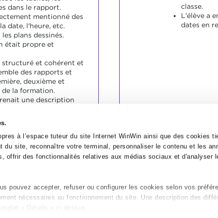
classe.
es dans le rapport.
L'élève a e
rrectement mentionné des
dates en re
 date, l'heure, etc.
 les plans dessinés.
 était propre et
t structuré et cohérent et
semble des rapports et
emière, deuxième et
 de la formation.
enait une description
e d'une activité effectuée
ine, l'apprenti ayant
es.
 de l'activité en question,
he des informations et
pres à l’espace tuteur du site Internet WinWin ainsi que des cookies tie
ons.
 du site, reconnaître votre terminal, personnaliser le contenu et les a
, offrir des fonctionnalités relatives aux médias sociaux et d'analyser le
s pouvez accepter, refuser ou configurer les cookies selon vos préfér
tement nécessaires au fonctionnement du site. Une description des diffé
onglet « Détails » ci-dessus.