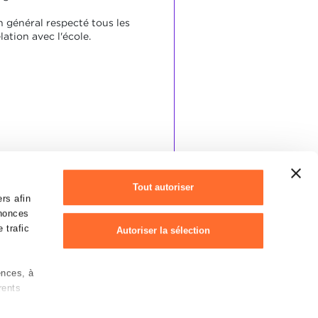
n général respecté tous les
lation avec l'école.
Tout autoriser
rs afin
nnonces
 trafic
Autoriser la sélection
ences, à
Refuser
rents