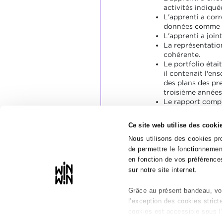
activités indiqué
L'apprenti a co
données comme la
L'apprenti a joint
La représentation
cohérente.
Le portfolio étai
il contenait l'en
des plans des pr
troisième années
Le rapport compr
détaillée et clair
pendant une sema
Ce site web utilise des cooki
expliqué l'utilité
décrit la recherc
Nous utilisons des cookies pro
tiré des conclusi
de permettre le fonctionnement
en fonction de vos préférences
sur notre site internet.
Grâce au présent bandeau, vou
l’exception des cookies stric
cookies est accessible sous l’