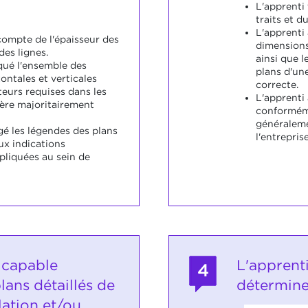
L'apprenti
traits et d
L'apprenti
compte de l'épaisseur des
dimensions
des lignes.
ainsi que l
iqué l'ensemble des
plans d'un
ontales et verticales
correcte.
teurs requises dans les
L'apprenti 
ère majoritairement
conformém
généraleme
gé les légendes des plans
l'entreprise
x indications
liquées au sein de
 capable
L'apprent
4
plans détaillés de
détermine
lation et/ou