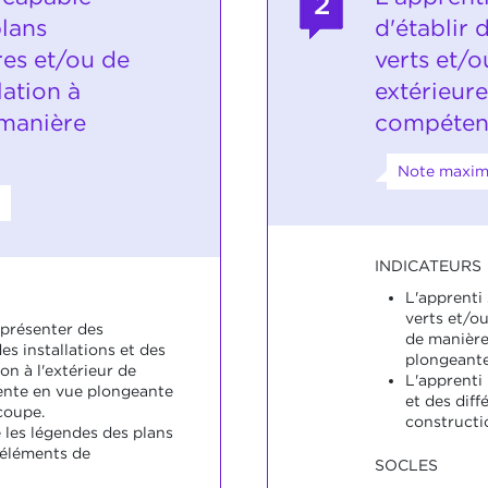
2
plans
d'établir 
res et/ou de
verts et/o
lation à
extérieur
 manière
compéten
Note maxim
INDICATEURS
L'apprenti
verts et/ou
eprésenter des
de manièr
des installations et des
plongeante
on à l'extérieur de
L'apprenti
nte en vue plongeante
et des dif
coupe.
constructi
 les légendes des plans
 éléments de
SOCLES