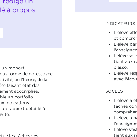
l rédige un
lé à propos
INDICATEURS
8
L'élève ef
et compré
L'élève pa
l'enseigne
Lélève se 
tient aux r
classe.
e un rapport
L'élève res
ous forme de notes, avec
avec l'écol
tivité, de l'heure, de la
ée) faisant état des
vement accomplies.
SOCLES
ble un portfolio
L'élève a e
x indications.
tâches co
 un rapport détaillé à
compréhen
vité.
L'élève a p
l'enseigne
Lélève s’e
tient aux r
ctué les tâches/les