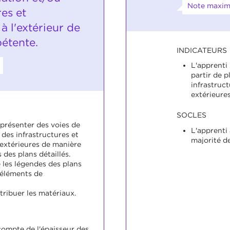
Note maxima
res et
 à l'extérieur de
étente.
INDICATEURS
L'apprenti 
partir de p
infrastruct
extérieures
SOCLES
eprésenter des voies de
L'apprenti
 des infrastructures et
majorité d
 extérieures de manière
des plans détaillés.
 les légendes des plans
 éléments de
ttribuer les matériaux.
compte de l'épaisseur des