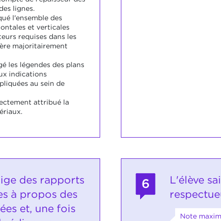
des lignes.
iqué l'ensemble des
ontales et verticales
teurs requises dans les
ère majoritairement
gé les légendes des plans
x indications
liquées au sein de
rectement attribué la
ériaux.
dige des rapports
L'élève sa
6
s à propos des
respectue
ées et, une fois
Note maxim