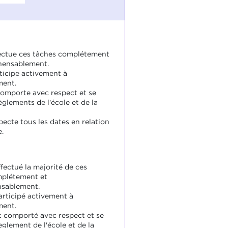
fectue ces tâches complétement
hensablement.
rticipe activement à
ment.
comporte avec respect et se
èglements de l'école et de la
pecte tous les dates en relation
e.
ffectué la majorité de ces
mplétement et
sablement.
articipé activement à
ment.
st comporté avec respect et se
èglement de l'école et de la