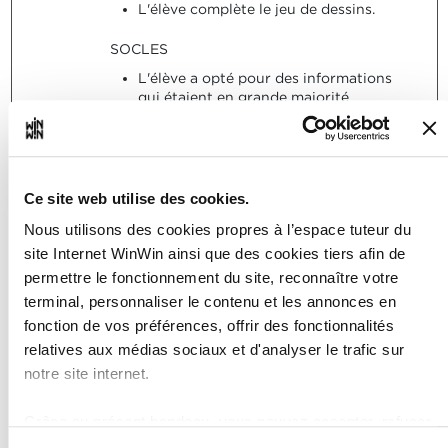
L'élève complète le jeu de dessins.
SOCLES
L'élève a opté pour des informations
qui étaient en grande majorité
correctes sous l'aspect professionnel.
Le dessin mentionnait quasiment
toutes les dimensions requises pour la
production de la pièce de travail.
L'élève a indiqué des tolérances ainsi
Ce site web utilise des cookies.
que des indications concernant les
Nous utilisons des cookies propres à l’espace tuteur du
surfaces et elles étaient en partie
correctes.
site Internet WinWin ainsi que des cookies tiers afin de
permettre le fonctionnement du site, reconnaître votre
terminal, personnaliser le contenu et les annonces en
fonction de vos préférences, offrir des fonctionnalités
relatives aux médias sociaux et d'analyser le trafic sur
notre site internet.
L'élève est capable de
2
déterminer des grandeurs
Grâce au présent bandeau, vous pouvez accepter, refuser
physiques en se référant à
ou configurer les cookies selon vos préférences, à