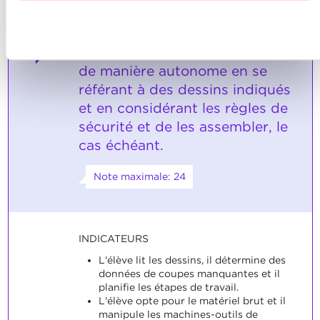
Charte d’usage des cookies
et notre
Politique de
confidentialité.
Refuser
L'élève est capable de produire
3
des pièces de travail simples
de manière autonome en se
référant à des dessins indiqués
et en considérant les règles de
sécurité et de les assembler, le
cas échéant.
Note maximale: 24
INDICATEURS
L'élève lit les dessins, il détermine des
données de coupes manquantes et il
planifie les étapes de travail.
L'élève opte pour le matériel brut et il
manipule les machines-outils de