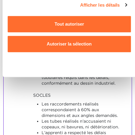
Vous avez la possibilité de modifier ou retirer votre
Afficher les détails
disposer de manière
consentement à tout moment en cliquant sur l’icône en bas
appropriée au cours du
à gauche de chaque page du site.
montage et de les raccorder.
Tout autoriser
Pour de plus amples informations sur la manière dont nous
Note maximale: 12
utilisons les cookies et sommes amenés à traiter vos
Autoriser la sélection
données personnelles, vous pouvez consulter notre
Charte d’usage des cookies
et notre
Politique de
confidentialité.
INDICATEURS
Refuser
L'apprenti réalise les raccordements
tubulaires requis dans les délais,
conformément au dessin industriel.
SOCLES
Les raccordements réalisés
correspondaient à 60% aux
dimensions et aux angles demandés.
Les tubes réalisés n'accusaient ni
copeaux, ni bavures, ni détérioration.
L'apprenti a respecté les délais