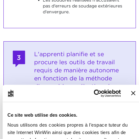
Les soudures réalisées n'accusaient
pas d'erreurs de soudage extérieures
d'envergure.
L'apprenti planifie et se
3
procure les outils de travail
requis de manière autonome
en fonction de la méthode
d'assemblage sélectionnée.
Note maximale: 6
Ce site web utilise des cookies.
Nous utilisons des cookies propres à l’espace tuteur du
INDICATEURS
site Internet WinWin ainsi que des cookies tiers afin de
L'apprenti sélectionne les outils de