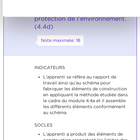
confidentialité.
respect des consignes en
Refuser
matière de sécurité et de
protection de l'environnement.
(4.4d)
Note maximale: 18
INDICATEURS
L'apprenti se réfère au rapport de
travail ainsi qu'au schéma pour
fabriquer les éléments de construction
en appliquant la méthode étudiée dans
le cadre du module 4.4a et il assemble
les différents éléments conformément
au schéma.
SOCLES
L'apprenti a produit des éléments de