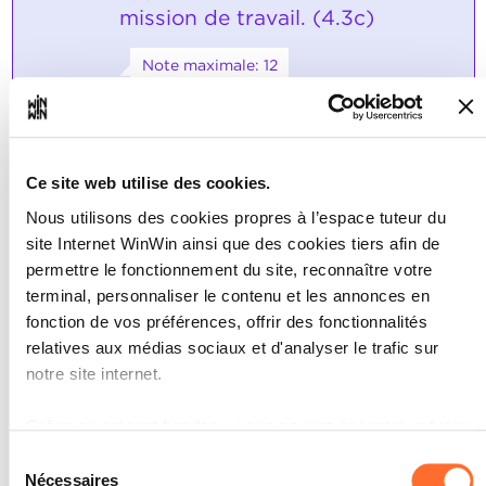
mission de travail. (4.3c)
Note maximale: 12
INDICATEURS
Ce site web utilise des cookies.
L'apprenti dispose d'un schéma.
L'apprenti explique les tâches
Nous utilisons des cookies propres à l’espace tuteur du
partielles respectives dans un rapport
site Internet WinWin ainsi que des cookies tiers afin de
de travail.
permettre le fonctionnement du site, reconnaître votre
L'apprenti rédige un rapport de travail
faisant état des méthodes de
terminal, personnaliser le contenu et les annonces en
fabrication, des machines et des outils.
fonction de vos préférences, offrir des fonctionnalités
relatives aux médias sociaux et d'analyser le trafic sur
SOCLES
notre site internet.
L'apprenti a produit un rapport de
travail propre.
Grâce au présent bandeau, vous pouvez accepter, refuser
Les méthodes de fabrication ainsi que
ou configurer les cookies selon vos préférences, à
les interactions décrites permettent de
Sélection
fabriquer la pièce de travail de manière
l’exception des cookies strictement nécessaires au
Nécessaires
du