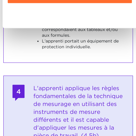
Charte d’usage des cookies
et notre
Politique de
L'apprenti a utilisé les outils d'une
confidentialité.
manière compétente au cours des
Refuser
travaux.
Les valeurs caractéristiques
correspondaient aux tableaux et/ou
aux formules.
L'apprenti portait un équipement de
protection individuelle.
L'apprenti applique les règles
4
fondamentales de la technique
de mesurage en utilisant des
instruments de mesure
différents et il est capable
d'appliquer les mesures à la
pièce de travail. (4.5b)