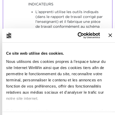
INDICATEURS
L'apprenti utilise les outils indiqués
(dans le rapport de travail corrigé par
l'enseignant) et il fabrique une pièce
de travail conformément au schéma
indiqué.
SOCLES
L'apprenti a produit une pièce de
Ce site web utilise des cookies.
travail conforme au schéma et aux
tolérances indiquées.
Nous utilisons des cookies propres à l’espace tuteur du
site Internet WinWin ainsi que des cookies tiers afin de
permettre le fonctionnement du site, reconnaître votre
terminal, personnaliser le contenu et les annonces en
fonction de vos préférences, offrir des fonctionnalités
relatives aux médias sociaux et d'analyser le trafic sur
L'apprenti est capable de
3
notre site internet.
sélectionner et de manipuler
les outils, les appareils et les
Grâce au présent bandeau, vous pouvez accepter, refuser
machines requis d'une manière