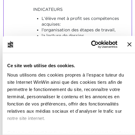
INDICATEURS
L'élève met à profit ses compétences
acquises:
l'organisation des étapes de travail,
la lecture de dessins,
la détermination de coordonnées et de
dimensions de coupe manquantes,
la sélection du matériau.
SOCLES
Ce site web utilise des cookies.
L'élève a fabriqué la pièce de travail
Nous utilisons des cookies propres à l’espace tuteur du
conformément aux indications et en
site Internet WinWin ainsi que des cookies tiers afin de
respectant les règles de sécurité en
permettre le fonctionnement du site, reconnaître votre
vigueur.
terminal, personnaliser le contenu et les annonces en
fonction de vos préférences, offrir des fonctionnalités
relatives aux médias sociaux et d'analyser le trafic sur
notre site internet.
L'élève est capable
Grâce au présent bandeau, vous pouvez accepter, refuser