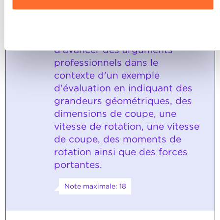
données personnelles, vous pouvez consulter notre
Charte d’usage des cookies
et notre
Politique de
L'élève est capable d'effectuer
confidentialité.
3
Refuser
les calculs correspondants et
d'avancer des arguments
professionnels dans le
contexte d'un exemple
d'évaluation en indiquant des
grandeurs géométriques, des
dimensions de coupe, une
vitesse de rotation, une vitesse
de coupe, des moments de
rotation ainsi que des forces
portantes.
Note maximale: 18