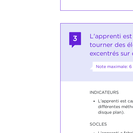
L'apprenti es
3
tourner des é
excentrés sur
Note maximale: 6
INDICATEURS
L'apprenti est ca
différentes métho
disque plan).
SOCLES
L'apprenti a fab