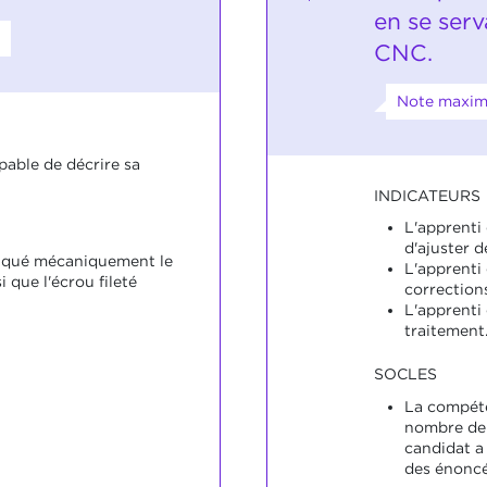
en se ser
CNC.
Note maxima
pable de décrire sa
INDICATEURS
L'apprenti
d'ajuster 
riqué mécaniquement le
L'apprenti
i que l'écrou fileté
correction
L'apprenti 
traitement
SOCLES
La compéte
nombre de 
candidat 
des énoncé