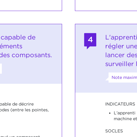
t capable de
L'apprent
4
léments
régler un
 des composants.
lancer de
surveiller
Note maxima
INDICATEURS
pable de décrire
des (entre les pointes,
L'apprenti
machine et 
SOCLES
riqué un composant