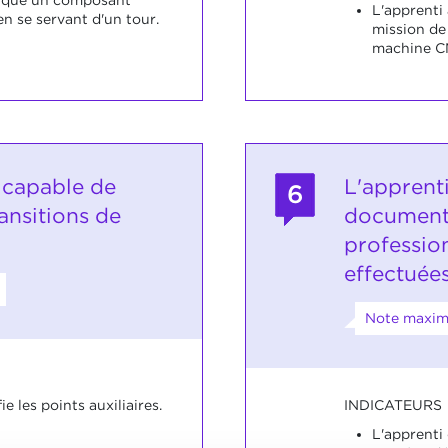
L'apprenti
n se servant d'un tour.
mission de 
machine C
t capable de
L'apprent
6
ansitions de
documente
professio
effectuées
Note maxima
INDICATEURS
ie les points auxiliaires.
L'apprenti