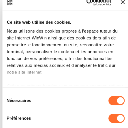
mesures générales et internes en
matière de sécurité.
L'apprenti est capable d'évaluer un
poste de travail sélectionné sur le plan
Ce site web utilise des cookies.
de la sécurité.
Nous utilisons des cookies propres à l’espace tuteur du
L'apprenti est capable d'évaluer un
cycle de production sélectionné sur le
site Internet WinWin ainsi que des cookies tiers afin de
plan de la sécurité.
permettre le fonctionnement du site, reconnaître votre
terminal, personnaliser le contenu et les annonces en
SOCLES
fonction de vos préférences, offrir des fonctionnalités
60% des descriptions étaient
relatives aux médias sociaux et d'analyser le trafic sur
correctes.
notre site internet.
L'évaluation était correcte à 60%.
Grâce au présent bandeau, vous pouvez accepter, refuser
ou configurer les cookies selon vos préférences, à
Sélection
l’exception des cookies strictement nécessaires au
Nécessaires
du
fonctionnement du site. Une description des différents
consentement
L'apprenti est capable de
cookies est accessible sous l’onglet « Détails » ci-dessus.
3
Préférences
définir les consignes de
sécurité d'une manière claire et
Il est précisé que la navigation sur le site et certaines