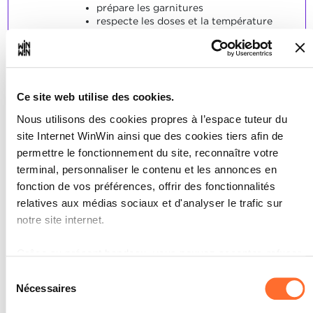
prépare les garnitures
respecte les doses et la température
de service
fait le service
SOCLES
Les digestifs classiques sont servis
Ce site web utilise des cookies.
correctement.
Nous utilisons des cookies propres à l’espace tuteur du
site Internet WinWin ainsi que des cookies tiers afin de
permettre le fonctionnement du site, reconnaître votre
terminal, personnaliser le contenu et les annonces en
fonction de vos préférences, offrir des fonctionnalités
L'apprenant est capable de
3
relatives aux médias sociaux et d'analyser le trafic sur
servir les bières.
notre site internet.
Note maximale: 12
Grâce au présent bandeau, vous pouvez accepter, refuser
ou configurer les cookies selon vos préférences, à
Sélection
l’exception des cookies strictement nécessaires au
Nécessaires
du
fonctionnement du site. Une description des différents
INDICATEURS
consentement