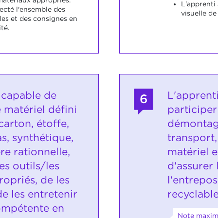
L'apprenti 
pecté l'ensemble des
visuelle de 
les et des consignes en
té.
t capable de
L'apprent
6
 matériel défini
participe
carton, étoffe,
démontage
as, synthétique,
transport,
re rationnelle,
matériel e
es outils/les
d'assurer l
opriés, de les
l'entrepo
e les entretenir
recyclable
ompétente en
Note maxim