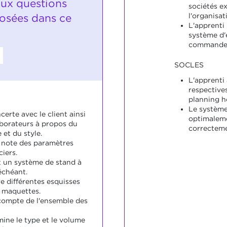
ux questions
sociétés ex
osées dans ce
l'organisat
L'apprenti
système d'
commande 
SOCLES
L'apprenti 
respectives
planning h
Le système
certe avec le client ainsi
optimalemen
aborateurs à propos du
correcteme
 et du style.
 note des paramètres
ciers.
it un système de stand à
échéant.
e différentes esquisses
s maquettes.
 compte de l'ensemble des
mine le type et le volume