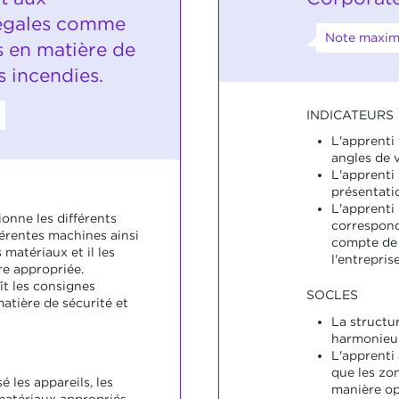
légales comme
Note maxim
s en matière de
s incendies.
INDICATEURS
L'apprenti
angles de 
L'apprenti
présentati
L'apprenti
ionne les différents
correspond
fférentes machines ainsi
compte de l
 matériaux et il les
l'entreprise
re appropriée.
ît les consignes
SOCLES
atière de sécurité et
La structu
harmonieus
L'apprenti 
que les zon
sé les appareils, les
manière op
matériaux appropriés.