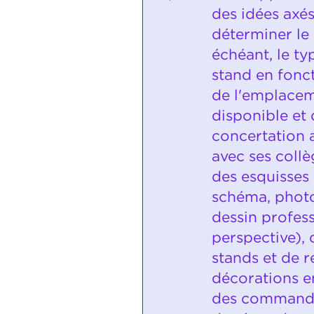
des idées axés 
déterminer le s
échéant, le t
stand en fonc
de l'emplacem
disponible et
concertation a
avec ses collè
des esquisses 
schéma, photo
dessin profess
perspective),
stands et de r
décorations en
des commandes