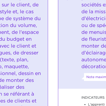
sur le client, de
sociétés 
tyle et, le cas
de la mis
ype de système du
d'électric
tion du volume,
ou de spéc
ent, de l'espace
de menuisi
 du budget en
de fleurist
vec le client et
monter de
gues, de dresser
d'éclaira
(texte, plan,
autonome
, maquette,
décoratio
ionnel, dessin en
Note maxim
 de monter des
éaliser des
 se référant à
INDICATEURS
 de clients et
L'apprenti