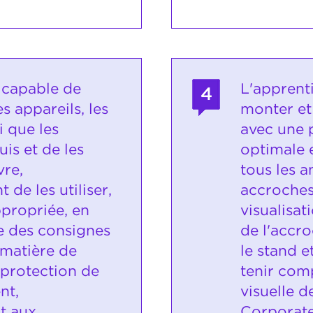
t capable de
L'apprent
4
s appareils, les
monter et
 que les
avec une 
is et de les
optimale 
re,
tous les a
 de les utiliser,
accroches
propriée, en
visualisat
 des consignes
de l'accr
 matière de
le stand e
 protection de
tenir comp
nt,
visuelle d
t aux
Corporate 