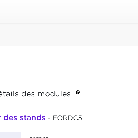
étails des modules
r des stands
- FORDC5