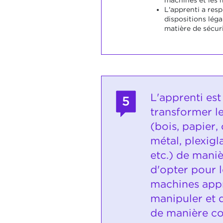
L'apprenti a res
dispositions léga
matière de sécuri
L'apprenti es
5
transformer le
(bois, papier, 
métal, plexigl
etc.) de maniè
d'opter pour l
machines appr
manipuler et d
de manière c