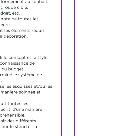
nformément au souhait
 groupe cible,
get, etc.
 note de toutes les
écrit.
ît les éléments requis
la décoration.
i le concept et le style.
s connaissance de
 du budget.
erminé le système de
.
isé les esquisses et/ou les
 manière soignée et
.
uit toutes les
écrit, d'une manière
préhensible.
ait des différents
our le stand et la