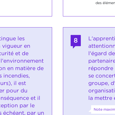
des élément
tingue les
L'apprent
8
n vigueur en
attention
urité et de
l'égard de
 l'environnement
partenaire
on en matière de
répondre à
s incendies,
se concert
rs), il est
groupe, d
er pour du
organisat
nséquence et il
la mettre
ception par le
Note maxim
as échéant, par un