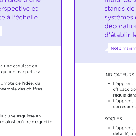
rspective et
stands de
 à l'échelle.
systèmes 
décoration
d'établir 
Note maxim
re une esquisse en
i qu'une maquette à
INDICATEURS
compte de l'idée, du
L'apprenti
nsemble des chiffres
efficace d
requis dans
L'apprenti 
correspond
duit une esquisse en
SOCLES
re ainsi qu'une maquette
L'apprenti 
détaillé, q