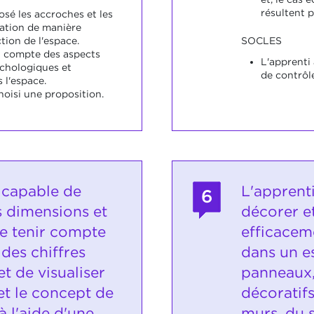
résultent p
osé les accroches et les
sation de manière
tion de l'espace.
SOCLES
u compte des aspects
L'apprenti 
ychologiques et
de contrôle
 l'espace.
hoisi une proposition.
t capable de
L'apprent
6
s dimensions et
décorer e
de tenir compte
efficacem
des chiffres
dans un e
et de visualiser
panneaux,
 et le concept de
décoratif
à l'aide d'une
murs, du s