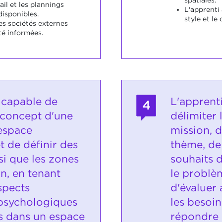
ail et les plannings
L'apprenti 
disponibles.
style et le
es sociétés externes
té informées.
t capable de
L'apprent
4
 concept d'une
délimiter 
espace
mission, 
de définir des
thème, de
si que les zones
souhaits d
on, en tenant
le problèm
spects
d'évaluer
 psychologiques
les besoin
s dans un espace
répondre 