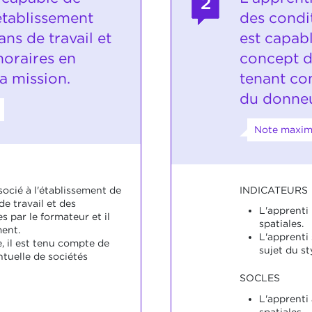
2
'établissement
des condit
ans de travail et
est capab
horaires en
concept d
la mission.
tenant co
du donneu
Note maxim
INDICATEURS
socié à l'établissement de
 de travail et des
L'apprenti
s par le formateur et il
spatiales.
ment.
L'apprenti 
, il est tenu compte de
sujet du st
ntuelle de sociétés
SOCLES
L'apprenti
spatiales.