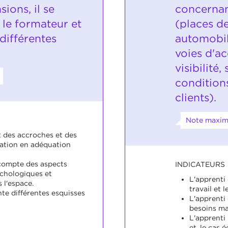
ions, il se
concernan
 le formateur et
(places de
 différentes
automobile
voies d'a
visibilité
conditions
clients).
Note maxim
t des accroches et des
sation en adéquation
 compte des aspects
INDICATEURS
ychologiques et
L'apprenti
 l'espace.
travail et 
te différentes esquisses
L'apprenti
besoins mat
L'apprenti
et, le cas 