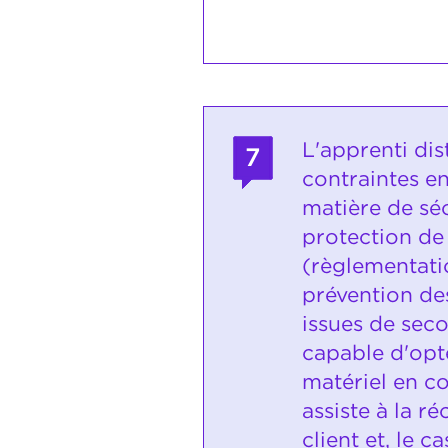
L'apprenti dis
7
contraintes e
matière de séc
protection de
(règlementati
prévention de
issues de secou
capable d'opt
matériel en co
assiste à la ré
client et, le c