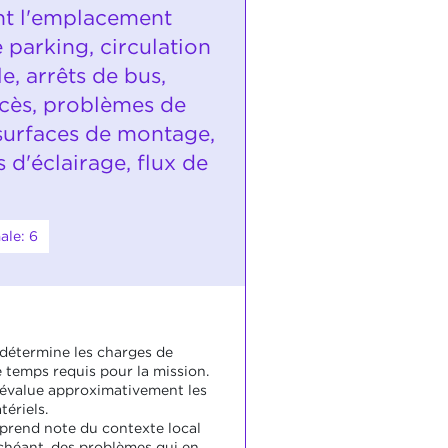
t l'emplacement
 parking, circulation
, arrêts de bus,
ccès, problèmes de
, surfaces de montage,
 d'éclairage, flux de
ale: 6
 détermine les charges de
le temps requis pour la mission.
 évalue approximativement les
ériels.
 prend note du contexte local
échéant, des problèmes qui en