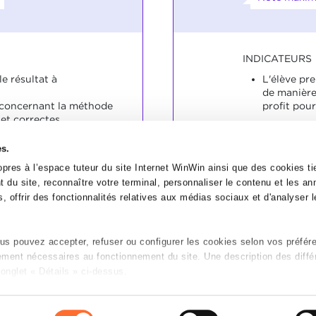
INDICATEURS
le résultat à
L'élève pr
de manière
 concernant la méthode
profit pour
et correctes.
SOCLES
es.
L'élève a m
é le résultat de manière
d'une mani
pres à l’espace tuteur du site Internet WinWin ainsi que des cookies tie
respectueu
 du site, reconnaître votre terminal, personnaliser le contenu et les a
, offrir des fonctionnalités relatives aux médias sociaux et d'analyser le
s pouvez accepter, refuser ou configurer les cookies selon vos préfér
tement nécessaires au fonctionnement du site. Une description des diffé
onglet « Détails » ci-dessus.
n sur le site et certaines fonctionnalités (ex : lecture de vidéos, partage
P