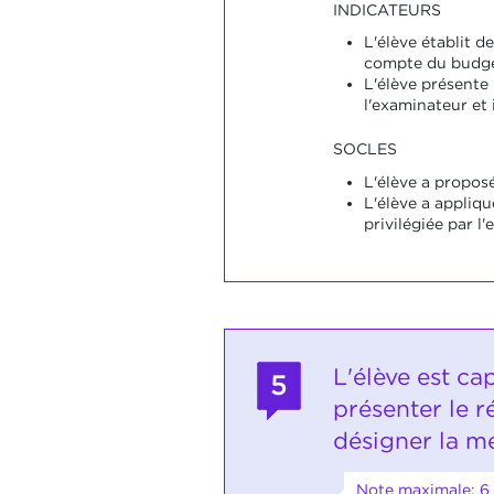
INDICATEURS
L'élève établit d
compte du budge
L'élève présente 
l'examinateur et 
SOCLES
L'élève a propos
L'élève a appliq
privilégiée par l
L'élève est ca
5
présenter le r
désigner la m
Note maximale: 6