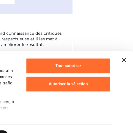
end connaissance des critiques
 respectueuse et il les met à
 améliorer le résultat.
ené l'entretien professionnel
Tout autoriser
ère pertinente et
rs afin
se.
nnonces
 trafic
Autoriser la sélection
ences, à
Refuser
rents
Déclaration des cookies
 sur les
rotection des données personnelles