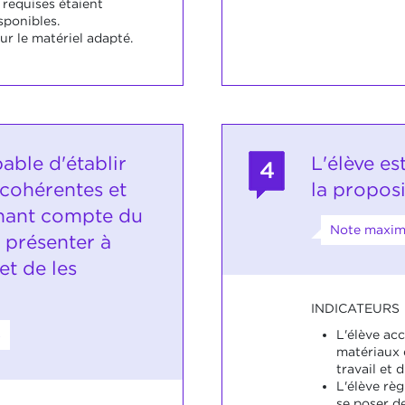
 requises étaient
sponibles.
ur le matériel adapté.
pable d'établir
L'élève es
4
 cohérentes et
la proposi
nant compte du
Note maxima
 présenter à
et de les
INDICATEURS
8
L'élève acc
matériaux 
travail et 
L'élève rè
se poser d