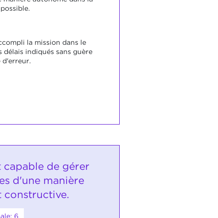
possible.
ccompli la mission dans le
s délais indiqués sans guère
d'erreur.
t capable de gérer
ues d'une manière
t constructive.
ale: 6