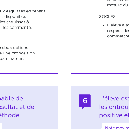
mesure du 
eux esquisses en tenant
t disponible.
SOCLES
les esquisses à
L'élève a a
il les commente.
respect de
commettre 
é deux options.
ué une proposition
'examinateur.
pable de
L'élève es
6
ésultat et de
les critiq
éthode.
positive e
Note maxim