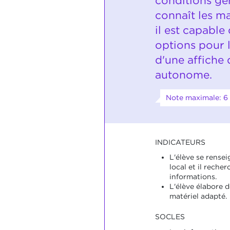
conditions gén
connaît les ma
il est capable
options pour l
d'une affiche
autonome.
Note maximale: 6
INDICATEURS
L'élève se rense
local et il recher
informations.
L'élève élabore de
matériel adapté.
SOCLES