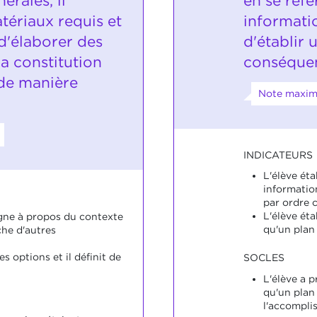
érales, il
en se réfé
tériaux requis et
informatio
 d'élaborer des
d'établir 
a constitution
conséque
 de manière
Note maxim
INDICATEURS
L'élève éta
information
par ordre 
L'élève éta
igne à propos du contexte
qu'un plan 
che d'autres
s options et il définit de
SOCLES
L'élève a p
qu'un plan
l'accompli