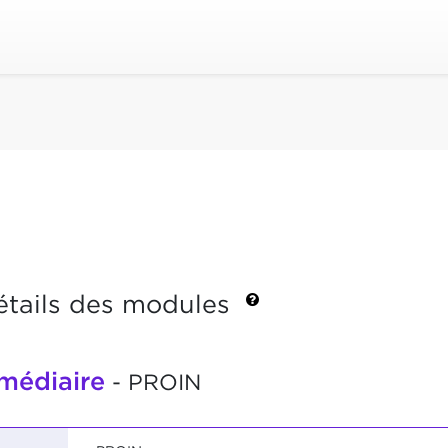
étails des modules
rmédiaire
- PROIN