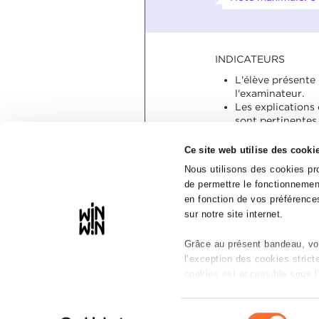
INDICATEURS
L'élève présente 
l'examinateur.
Les explications
sont pertinentes 
SOCLES
Ce site web utilise des cooki
L'élève a présent
Nous utilisons des cookies pro
professionnelle.
de permettre le fonctionnement
en fonction de vos préférences
sur notre site internet.
Grâce au présent bandeau, vou
l’exception des cookies stric
cookies est accessible sous l’
Il est précisé que la navigatio
Sélection