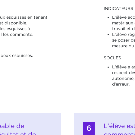
INDICATEURS
eux esquisses en tenant
L'élève acc
t disponible.
matériaux 
les esquisses à
travail et 
il les commente.
L'élève rè
se poser d
mesure du 
 deux esquisses.
SOCLES
L'élève a a
respect de
autonome,
d'erreur.
pable de
L'élève es
6
ésultat et de
commente