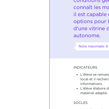
conditions gén
connaît les ma
il est capable
options pour l
d'une vitrine 
autonome.
Note maximale: 6
INDICATEURS
L'élève se rense
local et il recher
informations.
L'élève élabore de
matériel adapté.
SOCLES