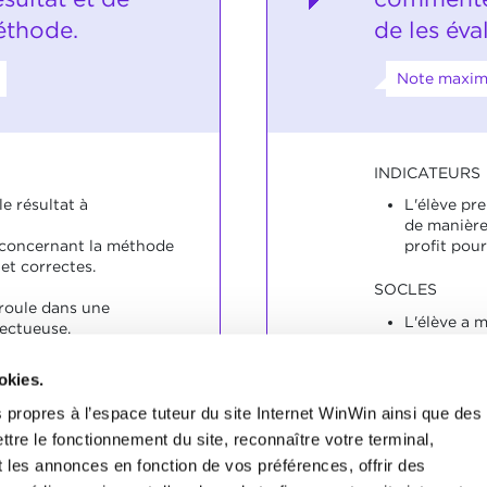
éthode.
de les éva
Note maxim
INDICATEURS
le résultat à
L'élève pr
de manière
 concernant la méthode
profit pour
et correctes.
SOCLES
éroule dans une
L'élève a m
ectueuse.
améliorati
manifeste 
okies.
é le résultat de manière
 propres à l’espace tuteur du site Internet WinWin ainsi que des
ttre le fonctionnement du site, reconnaître votre terminal,
primé d'une manière
t les annonces en fonction de vos préférences, offrir des
spectueuse.