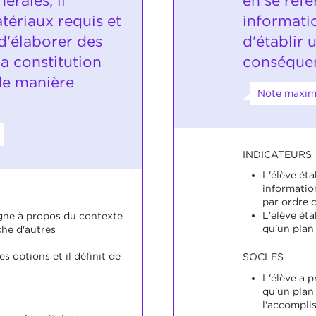
érales, il
en se réfé
tériaux requis et
informatio
 d'élaborer des
d'établir 
a constitution
conséque
de manière
Note maxim
INDICATEURS
L'élève éta
information
par ordre 
L'élève éta
igne à propos du contexte
qu'un plan 
che d'autres
s options et il définit de
SOCLES
L'élève a p
qu'un plan
l'accompli