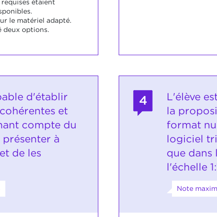
 requises étaient
sponibles.
ur le matériel adapté.
é deux options.
pable d'établir
L'élève es
4
 cohérentes et
la propos
nant compte du
format nu
 présenter à
logiciel t
et de les
que dans l
l'échelle 1:
8
Note maxima