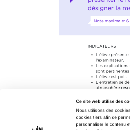
désigner la m
Note maximale: 6
INDICATEURS
L'élève présente 
l'examinateur.
Les explications
sont pertinentes 
L'élève est poli.
L'entretien se d
atmosphère resp
SOCLES
Ce site web utilise des co
L'élève a présent
Nous utilisons des cookies
professionnelle.
cookies tiers afin de perme
L'élève s'est ex
personnaliser le contenu e
pertinente et re