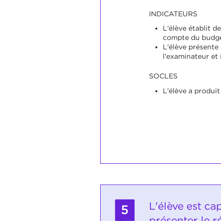
INDICATEURS
L'élève établit d
compte du budge
L'élève présente 
l'examinateur et 
SOCLES
L'élève a produit
L'élève est ca
5
présenter le r