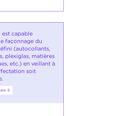
i est capable
 le façonnage du
éfini (autocollants,
s, plexiglas, matières
es, etc.) en veillant à
ffectation soit
e.
ale: 6