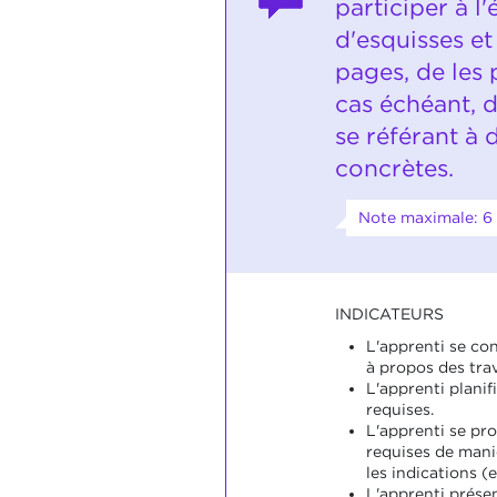
participer à l
d'esquisses et
pages, de les p
cas échéant, d
se référant à 
concrètes.
Note maximale: 6
INDICATEURS
L'apprenti se co
à propos des tra
L'apprenti planifi
requises.
L'apprenti se pr
requises de man
les indications (
L'apprenti prése