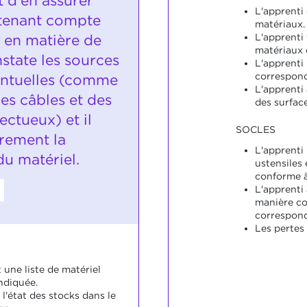
 d'en assurer
L'apprenti 
 tenant compte
matériaux.
 en matière de
L'apprenti 
matériaux 
nstate les sources
L'apprenti 
correspond
entuelles (comme
L'apprenti 
es câbles et des
des surface
ectueux) et il
SOCLES
èrement la
L'apprenti 
u matériel.
ustensiles 
conforme à 
L'apprenti 
manière cor
correspond
Les pertes
t une liste de matériel
ndiquée.
 l'état des stocks dans le