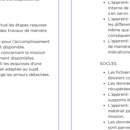
L'apprenti
interne de 
s'en servir.
L'apprenti 
les différe
ctué les étapes requises
même que le
 des travaux de manière
conséquen
L'apprenti 
é pour l'accomplissement
de manière
t disponible.
indications
 concernant la mission
ment disponibles.
li les esquisses d'une
SOCLES
et adaptée au sujet.
Les fichier
igé les erreurs détectées.
dossiers co
Les donnée
récupérées 
L'apprenti 
supports d
L'apprenti
matériel p
mission.
Les donnée
sont parve