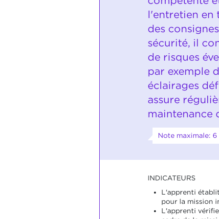
compétente et
l'entretien en
des consignes
sécurité, il co
de risques év
par exemple d
éclairages déf
assure réguli
maintenance d
Note maximale: 6
INDICATEURS
L'apprenti établi
pour la mission i
L'apprenti vérifie