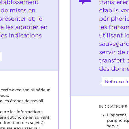
'établissement
transférer 
 de mises en
établis ve
résenter et, le
périphéri
e les adapter en
les transm
des indications
utilisant l
sauvegard
servir de 
transfert 
des donné
Note maxim
ncerte avec son supérieur
vaux.
e les étapes de travail
INDICATEURS
ocure les informations
L'apprenti 
ière autonome en suivant
périphériqu
en fonction des sujets).
servir.
nte ses esquisses sur