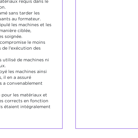
atériaux requis dans le
on.
amé sans tarder les
ants au formateur.
pulé les machines et les
manière ciblée,
ès soignée.
t compromise le moins
 de l'exécution des
s utilisé de machines ni
ux.
oyé les machines ainsi
, il en a assuré
 les a convenablement
 pour les matériaux et
es corrects en fonction
ils étaient intégralement