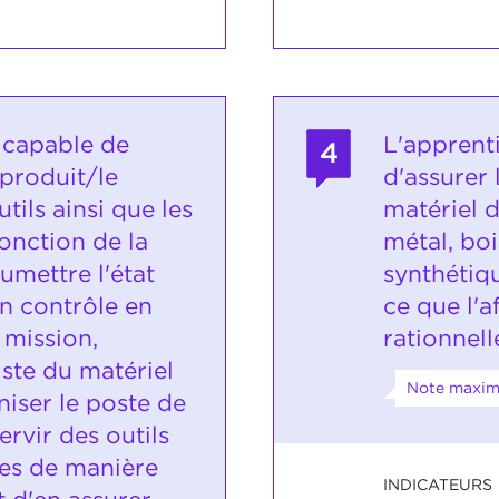
t capable de
L'apprent
4
 produit/le
d'assurer
utils ainsi que les
matériel d
onction de la
métal, boi
umettre l'état
synthétiqu
un contrôle en
ce que l'a
 mission,
rationnell
iste du matériel
Note maxim
niser le poste de
servir des outils
es de manière
INDICATEURS