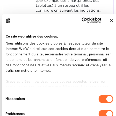
(par exemple des smartphones/des
tablettes) à un réseau et il les
configure en suivant les indications.
L'apprenti applique les consignes en
matière de sécurité pour un réseau en
suivant les indications.
L'apprenti décrit le câblage de base
ainsi que l'utilité des différents
Ce site web utilise des cookies.
appareils actifs dans un local de
Nous utilisons des cookies propres à l’espace tuteur du site
serveurs.
Internet WinWin ainsi que des cookies tiers afin de permettre le
L'apprenti décrit les consignes en
matière de sécurité pour un serveur et
fonctionnement du site, reconnaître votre terminal, personnaliser
pour un local de serveurs.
le contenu et les annonces en fonction de vos préférences, offrir
des fonctionnalités relatives aux médias sociaux et d'analyser le
SOCLES
trafic sur notre site internet.
L'apprenti a convenablement répondu
Grâce au présent bandeau, vous pouvez accepter, refuser ou
aux énoncés spécifiques aux
configurer les cookies selon vos préférences, à l’exception des
indicateurs.
cookies strictement nécessaires au fonctionnement du site. Une
Sélection
description des différents cookies est accessible sous l’onglet «
Nécessaires
du
Détails » ci-dessus.
consentement
Préférences
Il est précisé que la navigation sur le site et certaines