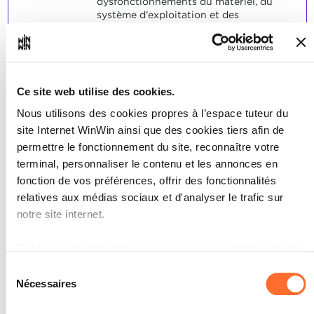
dysfonctionnements du matériel, du
système d'exploitation et des
applications des logiciels et il les
rectifie.
L'apprenti intègre un ordinateur de
poste de travail dans un réseau
existant.
Ce site web utilise des cookies.
L'apprenti gère des utilisateurs ainsi
que des autorisations d'utilisation à
Nous utilisons des cookies propres à l’espace tuteur du
l'échelle du poste de travail.
site Internet WinWin ainsi que des cookies tiers afin de
L'apprenti restaure le système
permettre le fonctionnement du site, reconnaître votre
d'exploitation ainsi que les données
d'utilisateurs en suivant les
terminal, personnaliser le contenu et les annonces en
indications.
fonction de vos préférences, offrir des fonctionnalités
relatives aux médias sociaux et d'analyser le trafic sur
SOCLES
notre site internet.
L'élève a convenablement répondu
aux énoncés spécifiques aux
Grâce au présent bandeau, vous pouvez accepter, refuser
indicateurs.
ou configurer les cookies selon vos préférences, à
Sélection
l’exception des cookies strictement nécessaires au
Nécessaires
du
fonctionnement du site. Une description des différents
consentement