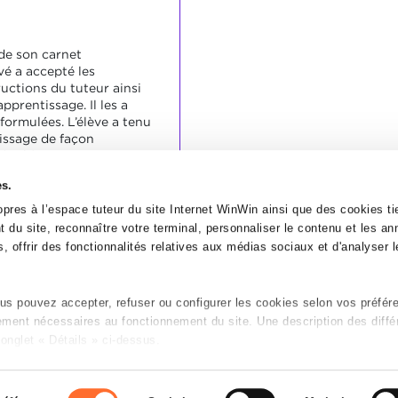
 de son carnet
vé a accepté les
ructions du tuteur ainsi
apprentissage. Il les a
formulées. L’élève a tenu
issage de façon
régulière.
les données essentielles
es.
ixés pour les différentes
pres à l’espace tuteur du site Internet WinWin ainsi que des cookies tie
cinq rapports par
 du site, reconnaître votre terminal, personnaliser le contenu et les a
, offrir des fonctionnalités relatives aux médias sociaux et d'analyser le
s pouvez accepter, refuser ou configurer les cookies selon vos préfér
tement nécessaires au fonctionnement du site. Une description des diffé
onglet « Détails » ci-dessus.
n sur le site et certaines fonctionnalités (ex : lecture de vidéos, partage
P
es préférences de lecture vidéo, personnalisation de l’affichage du sit