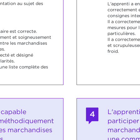
ntation au sujet des
L'apprenti a e
correctement 
consignes inte
Il a correcteme
mesures pour 
aire est correcte.
particulières.
tement et soigneusement
Il a correcteme
entre les marchandises
et scrupuleuse
es.
froid.
tecté et désigné
arités.
 une liste complète des
 capable
L'apprent
4
r méthodiquement
participe
es marchandises
marchandi
s
une com