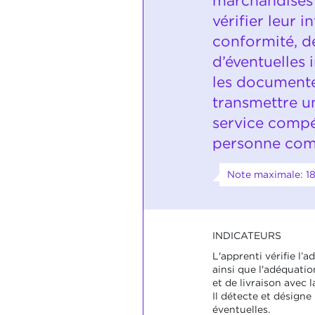
marchandises 
vérifier leur i
conformité, d
d’éventuelles i
les documente
transmettre u
service compé
personne com
Note maximale: 1
INDICATEURS
L'apprenti vérifie l’a
ainsi que l'adéquat
et de livraison avec 
Il détecte et désigne 
éventuelles.