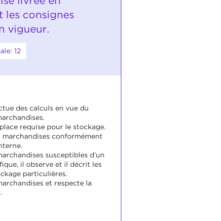
se livrée en
t les consignes
n vigueur.
le: 12
ctue des calculs en vue du
marchandises.
 place requise pour le stockage.
es marchandises conformément
nterne.
s marchandises susceptibles d’un
que, il observe et il décrit les
ckage particulières.
s marchandises et respecte la
.