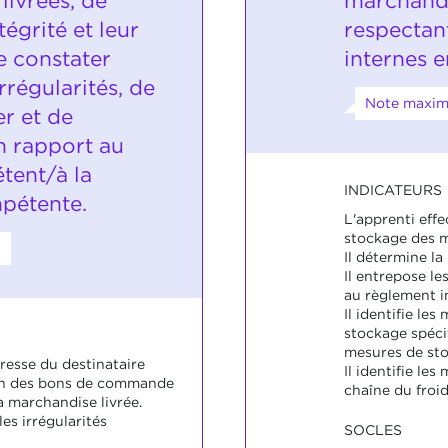
livrées, de
marchandi
ntégrité et leur
respectan
e constater
internes e
rrégularités, de
Note maxima
r et de
n rapport au
tent/à la
INDICATEURS
pétente.
L'apprenti effe
stockage des 
8
Il détermine la
Il entrepose l
au règlement i
Il identifie le
stockage spécifi
mesures de sto
dresse du destinataire
Il identifie le
ion des bons de commande
chaîne du froid
la marchandise livrée.
les irrégularités
SOCLES