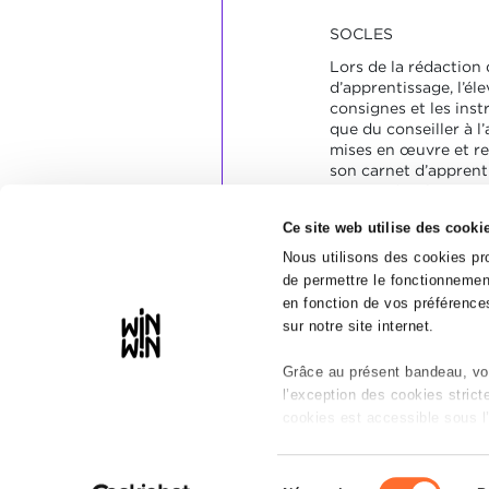
SOCLES
Lors de la rédaction
d’apprentissage, l’éle
consignes et les inst
que du conseiller à l’
mises en œuvre et re
son carnet d’apprent
structurée, claire et 
Il a consigné toutes 
Ce site web utilise des cooki
relatives aux sujets f
étapes de formation.
Nous utilisons des cookies pro
Il a rédigé au moins 
de permettre le fonctionnement
semestre.
en fonction de vos préférences
sur notre site internet.
Grâce au présent bandeau, vou
l’exception des cookies stric
cookies est accessible sous l’
Il est précisé que la navigatio
Sélection
réseaux sociaux, sauvegarde d