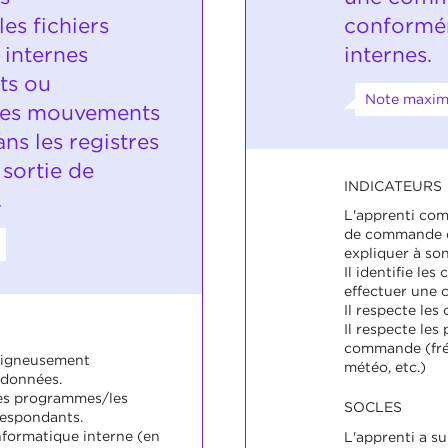
s fichiers
conformé
 internes
internes.
ts ou
Note maxima
 les mouvements
ns les registres
 sortie de
INDICATEURS
.
L'apprenti com
de commande de
expliquer à so
Il identifie le
effectuer une
Il respecte les
Il respecte les
commande (fréq
soigneusement
météo, etc.)
 données.
e les programmes/les
SOCLES
respondants.
informatique interne (en
L'apprenti a su