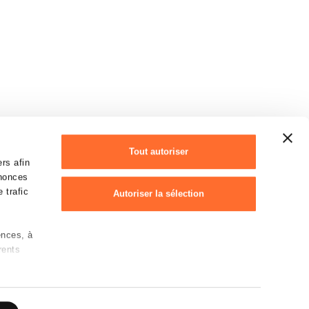
Tout autoriser
rs afin
nnonces
 trafic
Autoriser la sélection
ences, à
Refuser
rents
Déclaration des cookies
 sur les
rotection des données personnelles
e)