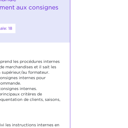
ment aux consignes
le: 18
prend les procédures internes
 marchandises et il sait les
n supérieur/au formateur.
s consignes internes pour
 commande.
 consignes internes.
 principaux critères de
uentation de clients, saisons,
ivi les instructions internes en