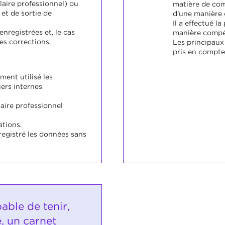
laire professionnel) ou
matière de co
 et de sortie de
d'une manière c
Il a effectué 
 enregistrées et, le cas
manière compét
des corrections.
Les principaux
pris en compte
ment utilisé les
ers internes
laire professionnel
ations.
registré les données sans
pable de tenir,
, un carnet