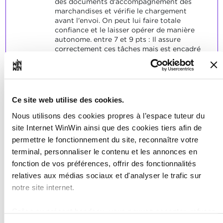
des documents d'accompagnement des
marchandises et vérifie le chargement
avant l'envoi. On peut lui faire totale
confiance et le laisser opérer de manière
autonome. entre 7 et 9 pts : Il assure
correctement ces tâches mais est encadré
par l'équipe qui contrôle son travail en
validation finale 6 pts : Il exécute les
demandes de ses collègues ou
responsables correctement mais n'est pas
encore autorisé à travailler seul. entre 1 et
Ce site web utilise des cookies.
5 pts : Il est trop peu sûr de lui et ne peut
qu'assister ses collègues dans ces tâches. Il
Nous utilisons des cookies propres à l’espace tuteur du
doit encore apprendre à utiliser le logiciel
site Internet WinWin ainsi que des cookies tiers afin de
correctement. 0 pt : on ne peut pas
permettre le fonctionnement du site, reconnaître votre
compter sur lui, et il ne sera visiblement
terminal, personnaliser le contenu et les annonces en
pas possible de le laisser un jour assurer
ces tâches
fonction de vos préférences, offrir des fonctionnalités
relatives aux médias sociaux et d'analyser le trafic sur
notre site internet.
Grâce au présent bandeau, vous pouvez accepter, refuser