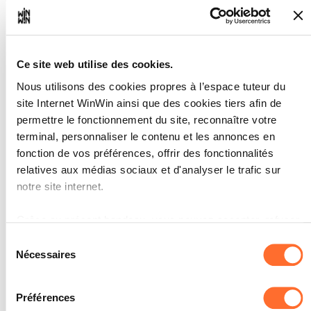
L'apprenti recherche, sélectionne et
réunit les informations dans le
contexte de la mission.
L'apprenti identifie les étapes requises
pour l'accomplissement de la mission
Ce site web utilise des cookies.
par écrit.
L’apprenti fait des choix en tenant
Nous utilisons des cookies propres à l’espace tuteur du
compte de la mission.
site Internet WinWin ainsi que des cookies tiers afin de
permettre le fonctionnement du site, reconnaître votre
SOCLES
terminal, personnaliser le contenu et les annonces en
Les informations nécessaires sont
fonction de vos préférences, offrir des fonctionnalités
disponibles.
relatives aux médias sociaux et d'analyser le trafic sur
La planification est complète.
notre site internet.
Le choix est adapté.
Grâce au présent bandeau, vous pouvez accepter, refuser
ou configurer les cookies selon vos préférences, à
Sélection
l’exception des cookies strictement nécessaires au
Nécessaires
du
fonctionnement du site. Une description des différents
consentement
Mettre en œuvre la
2
cookies est accessible sous l’onglet « Détails » ci-dessus.
planification et exécuter les
Préférences