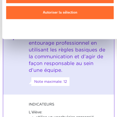
cookies
et notre
Politique de confidentialité.
Autoriser la sélection
Refuser
L'élève est capable de
3
communiquer avec son
entourage professionnel en
utilisant les règles basiques de
la communication et d’agir de
façon responsable au sein
d’une équipe.
Note maximale: 12
INDICATEURS
L'élève:
utilise un vocabulaire approprié