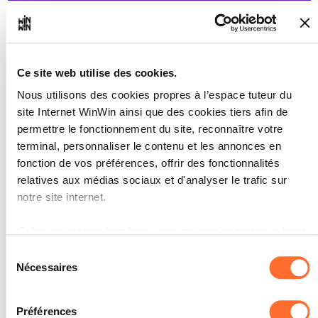
Grille d'évaluation du module en entreprise
Ce site web utilise des cookies.
Nous utilisons des cookies propres à l’espace tuteur du
site Internet WinWin ainsi que des cookies tiers afin de
L'élève est capable de
1
permettre le fonctionnement du site, reconnaître votre
comprendre la mission du
terminal, personnaliser le contenu et les annonces en
projet et de développer un
fonction de vos préférences, offrir des fonctionnalités
concept pour la solution.
relatives aux médias sociaux et d'analyser le trafic sur
notre site internet.
Note maximale: 12
Grâce au présent bandeau, vous pouvez accepter, refuser
ou configurer les cookies selon vos préférences, à
Sélection
l’exception des cookies strictement nécessaires au
INDICATEURS
Nécessaires
du
fonctionnement du site. Une description des différents
consentement
Dans un échange technique il évoque son
cookies est accessible sous l’onglet « Détails » ci-dessus.
concept de mise en œuvre de la mission.
Préférences