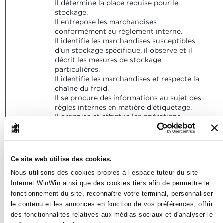
Il détermine la place requise pour le
stockage.
Il entrepose les marchandises
conformément au règlement interne.
Il identifie les marchandises susceptibles
d’un stockage spécifique, il observe et il
décrit les mesures de stockage
particulières.
Il identifie les marchandises et respecte la
chaîne du froid.
Il se procure des informations au sujet des
règles internes en matière d'étiquetage.
Il organise et effectue les opérations
d'étiquetage nécessaires.
Il assure un étiquetage visible et lisible.
SOCLES
Ce site web utilise des cookies.
L'apprenti a entreposé les marchandises
Nous utilisons des cookies propres à l’espace tuteur du site
correctement et conformément aux
Internet WinWin ainsi que des cookies tiers afin de permettre le
consignes internes.
fonctionnement du site, reconnaître votre terminal, personnaliser
Il a correctement expliqué et appliqué les
le contenu et les annonces en fonction de vos préférences, offrir
mesures pour le stockage de marchandises
des fonctionnalités relatives aux médias sociaux et d'analyser le
particulières.