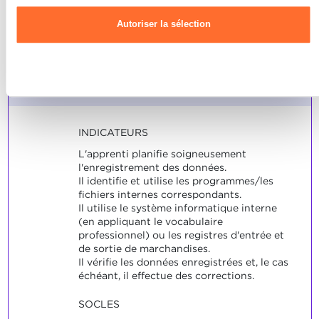
de données dans les registres
d'entrée et de sortie de
Autoriser la sélection
marchandises.
Refuser
Note maximale: 6
INDICATEURS
L'apprenti planifie soigneusement
l'enregistrement des données.
Il identifie et utilise les programmes/les
fichiers internes correspondants.
Il utilise le système informatique interne
(en appliquant le vocabulaire
professionnel) ou les registres d'entrée et
de sortie de marchandises.
Il vérifie les données enregistrées et, le cas
échéant, il effectue des corrections.
SOCLES