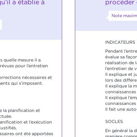
u’il a établie à
procéder e
Note maxim
INDICATEURS
Pendant l’entre
évalue sa façon
s quelle mesure il a
réalisation de 
révues pour l’entretien
l’entretien de 
Il explique et 
orrections nécessaires et
lors des différ
ents qui s’imposent.
Il explique la 
connaissances 
Il explique l’e
connaissances 
Il fait une aut
la planification et
ctuée.
SOCLES
anification et l’exécution
ustifiés.
En général la d
ssaires ont été apportées
manière compré