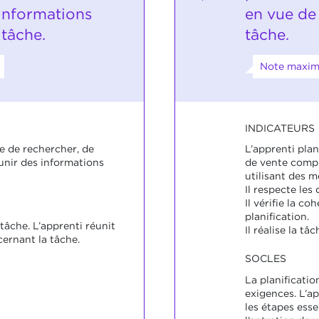
 informations
en vue de 
 tâche.
tâche.
Note maxima
INDICATEURS
e de rechercher, de
L’apprenti plan
unir des informations
de vente comp
utilisant des m
Il respecte les
Il vérifie la co
planification.
 tâche. L’apprenti réunit
Il réalise la tâ
ernant la tâche.
SOCLES
La planificati
exigences. L’
les étapes essen