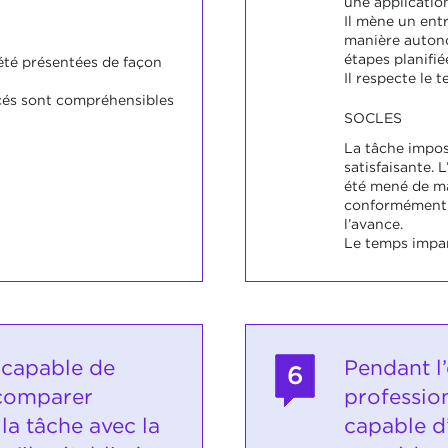
une applicatio
Il mène un ent
manière autono
étapes planifié
 été présentées de façon
Il respecte le 
és sont compréhensibles
SOCLES
La tâche impos
satisfaisante. 
été mené de m
conformément a
l’avance.
Le temps impar
 capable de
Pendant l’
6
 comparer
profession
 la tâche avec la
capable d