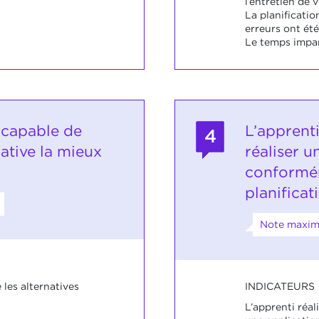
l’entretien de 
La planificatio
erreurs ont été
Le temps impar
 capable de
L’apprent
4
native la mieux
réaliser u
conformé
planificat
Note maxim
INDICATEURS
les alternatives
L’apprenti réal