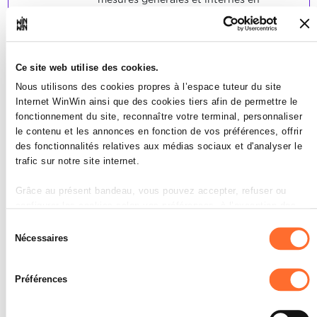
matière de sécurité.
L'apprenti est capable d'évaluer un
poste de travail sélectionné sur le plan
de la sécurité.
L'apprenti est capable d'évaluer un
Ce site web utilise des cookies.
cycle de production sélectionné sur le
Nous utilisons des cookies propres à l’espace tuteur du site
plan de la sécurité.
Internet WinWin ainsi que des cookies tiers afin de permettre le
fonctionnement du site, reconnaître votre terminal, personnaliser
SOCLES
le contenu et les annonces en fonction de vos préférences, offrir
60% des descriptions étaient
des fonctionnalités relatives aux médias sociaux et d'analyser le
correctes.
trafic sur notre site internet.
L'évaluation était correcte à 60%.
Grâce au présent bandeau, vous pouvez accepter, refuser ou
configurer les cookies selon vos préférences, à l’exception des
cookies strictement nécessaires au fonctionnement du site. Une
Sélection
description des différents cookies est accessible sous l’onglet «
Nécessaires
du
Détails » ci-dessus.
consentement
L'apprenti est capable de
3
Préférences
Il est précisé que la navigation sur le site et certaines
définir les consignes de
fonctionnalités (ex : lecture de vidéos, partage sur les réseaux
sécurité d'une manière claire et
sociaux, sauvegarde des préférences de lecture vidéo,