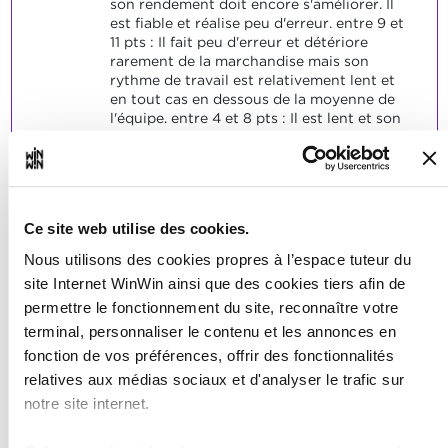
son rendement doit encore s'améliorer. Il
est fiable et réalise peu d'erreur. entre 9 et
11 pts : Il fait peu d'erreur et détériore
rarement de la marchandise mais son
rythme de travail est relativement lent et
en tout cas en dessous de la moyenne de
l'équipe. entre 4 et 8 pts : Il est lent et son
arrimage n'est pas toujours adéquat. Sans
intervention de ses collègues ou
supérieurs, des chargements seraient en
péril. Il gaspille les capacités de
chargement disponibles. entre 0 et 3 pts :
Ce site web utilise des cookies.
Il est incapable de charger correctement
car il ne sait pas utiliser tous les moyens
Nous utilisons des cookies propres à l’espace tuteur du
mis à sa disposition et il occasionne des
site Internet WinWin ainsi que des cookies tiers afin de
casses régulières. Son manque de savoir-
permettre le fonctionnement du site, reconnaître votre
faire rend son travail peu sûr et délicat. Il
faut encore constamment être avec lui
terminal, personnaliser le contenu et les annonces en
pour assurer les tâches.
fonction de vos préférences, offrir des fonctionnalités
relatives aux médias sociaux et d'analyser le trafic sur
notre site internet.