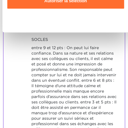
Autoriser la sélection
calme en toute circonstance.
données personnelles, vous pouvez consulter notre
Il sait à partir de quand il est
Charte d’usage des cookies
et notre
Politique de
préférable d'en recourrir à son
confidentialité.
supérieur.
Refuser
Il pense toujours à l'intérêt de son
entreprise.
SOCLES
entre 9 et 12 pts : On peut lui faire
confiance. Dans sa nature et ses relations
avec ses collègues ou clients, il est calme
et posé et donne une impression de
professionnalisme. Son responsable peut
compter sur lui et ne doit jamais intervenir
dans un éventuel conflit. entre 6 et 8 pts :
Il témoigne d'une attitude calme et
professionnelle mais manque encore
parfois d'assurance dans ses relations avec
ses collègues ou clients. entre 3 et 5 pts : Il
doit être assisté en permance car il
manque trop d'assurance et d'expérience
pour assurer un suivi sérieux et
professionnel dans ses échanges avec les