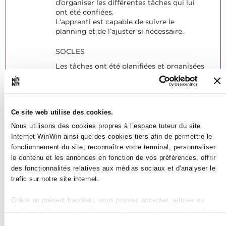
d’organiser les différentes tâches qui lui
ont été confiées.
L’apprenti est capable de suivre le
planning et de l’ajuster si nécessaire.
SOCLES
Les tâches ont été planifiées et organisées
correctement.
Le planning a été bien suivi et ajusté si
nécessaire.
Ce site web utilise des cookies.
Nous utilisons des cookies propres à l’espace tuteur du site
Internet WinWin ainsi que des cookies tiers afin de permettre le
fonctionnement du site, reconnaître votre terminal, personnaliser
L’apprenti est capable
le contenu et les annonces en fonction de vos préférences, offrir
2
d’organiser et d’animer des
des fonctionnalités relatives aux médias sociaux et d'analyser le
trafic sur notre site internet.
conférences ou réunions et
d’adopter une attitude
Grâce au présent bandeau, vous pouvez accepter, refuser ou
respectueuse vis à vis de ses
configurer les cookies selon vos préférences, à l’exception des
collègues.
cookies strictement nécessaires au fonctionnement du site. Une
Sélection