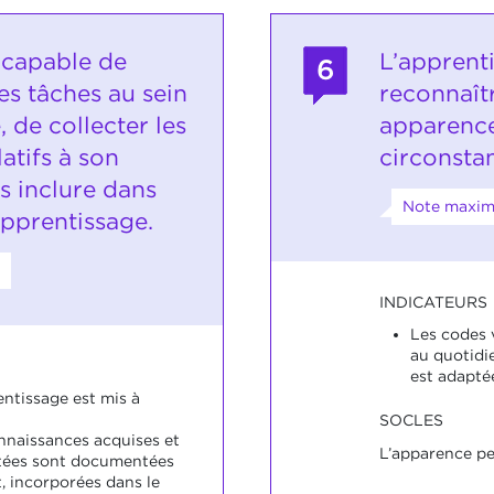
 capable de
L’apprent
6
s tâches au sein
reconnaît
, de collecter les
apparence
atifs à son
circonsta
es inclure dans
Note maxim
apprentissage.
INDICATEURS
Les codes v
au quotidi
est adapté
entissage est mis à
SOCLES
nnaissances acquises et
L’apparence pe
utées sont documentées
t, incorporées dans le