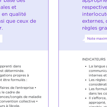
r base des
approprié
ales et
respective
 en qualité
interlocut
nsi que ceux de
externes, 
r.
règles gr
Note maxim
INDICATEURS
apprenti dans
La langue a
st déterminée.
communicat
igations propres à
internes et
t être formulés :
Les règles
considérat
faires de l’entreprise •
Les formule
 le cadre de
dans les co
sences/congés de maladie
Il s’effor
convention collective •
approprié,
rs à l’école.