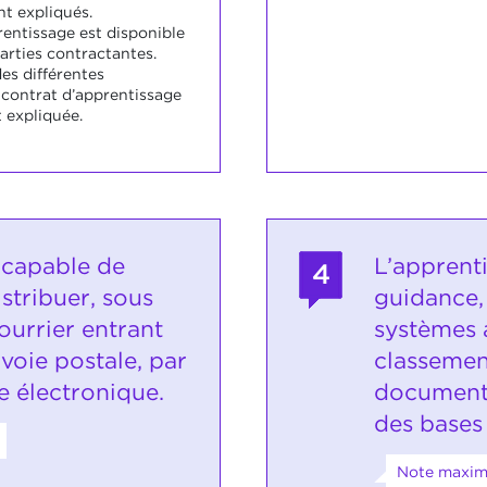
t expliqués.
rentissage est disponible
parties contractantes.
des différentes
contrat d’apprentissage
 expliquée.
 capable de
L’apprenti
4
istribuer, sous
guidance, 
ourrier entrant
systèmes 
 voie postale, par
classemen
e électronique.
documents
des bases
Note maxima