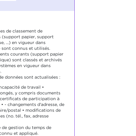
es de classement de
(support papier, support
ue, …) en vigueur dans
e sont connus et utilisés.
nts courants (support papier
ique) sont classés et archivés
systèmes en vigueur dans
.
de données sont actualisées :
incapacité de travail •
ongés, y compris documents
 certificats de participation à
 • - changements d'adresse, de
re/postal • modifications de
s (no. tél., fax, adresse
 de gestion du temps de
 connu et appliqué.