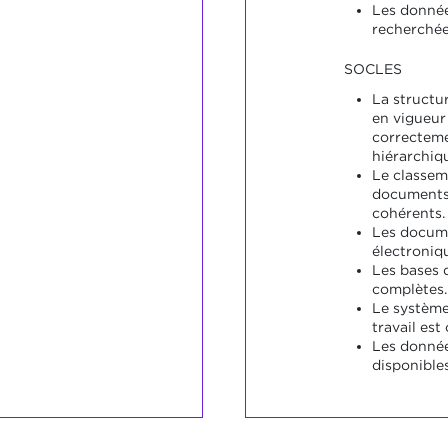
Les donnée
recherchée
SOCLES
La structu
en vigueur 
correcteme
hiérarchiq
Le classem
documents 
cohérents.
Les docume
électroniq
Les bases 
complètes.
Le système
travail est
Les donnée
disponibles