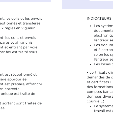
INDICATEURS
t, les colis et les envois
eptionnés et transférés
Les systèm
x règles en vigueur
documents 
électroniq
t, les colis et envois
l’entrepris
arés et affranchis.
Les docume
nt et entrant par voie
et électron
ar fax est traité sous
selon les 
l’entreprise
Les bases 
• certificats d’
nt est réceptionné et
demandes de c
ière appropriée.
et certificats •
nt est préparé, affranchi
des formations
on correcte.
comptes bancai
ronique est traité de
données diverse
courriel...)
t sortant sont traités de
Le système
ée.
travail est