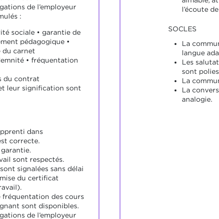
aimable, at
igations de l’employeur
l’écoute de
mulés :
SOCLES
rité sociale • garantie de
ement pédagogique •
La communi
e du carnet
langue ada
demnité • fréquentation
Les salutat
sont polies
 du contrat
La communi
t leur signification sont
La convers
analogie.
apprenti dans
st correcte.
 garantie.
ail sont respectés.
sont signalées sans délai
mise du certificat
avail).
e fréquentation des cours
ignant sont disponibles.
igations de l’employeur