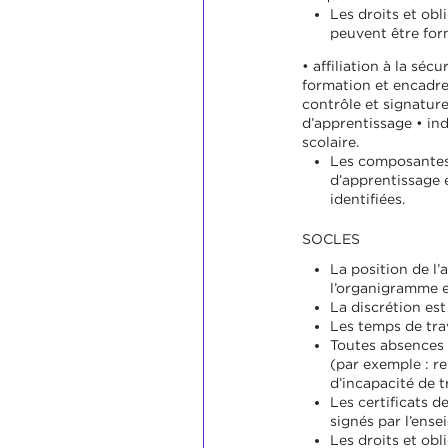
Les droits et obl
peuvent être for
• affiliation à la sécu
formation et encadr
contrôle et signatur
d’apprentissage • in
scolaire.
Les composantes
d’apprentissage e
identifiées.
SOCLES
La position de l’
l’organigramme e
La discrétion est
Les temps de trav
Toutes absences 
(par exemple : re
d’incapacité de tr
Les certificats d
signés par l’ense
Les droits et obl