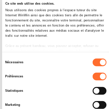
Ce site web utilise des cookies.
Nous utilisons des cookies propres à l’espace tuteur du site
Internet WinWin ainsi que des cookies tiers afin de permettre le
fonctionnement du site, reconnaître votre terminal, personnaliser
le contenu et les annonces en fonction de vos préférences, offrir
L’apprenti est capable de
4
des fonctionnalités relatives aux médias sociaux et d'analyser le
compléter régulièrement son
trafic sur notre site internet.
carnet d’apprentissage.
Grâce au présent bandeau, vous pouvez accepter, refuser ou
Note maximale: 12
configurer les cookies selon vos préférences, à l’exception des
cookies strictement nécessaires au fonctionnement du site. Une
Sélection
description des différents cookies est accessible sous l’onglet «
Nécessaires
du
Détails » ci-dessus.
consentement
INDICATEURS
Préférences
Il est précisé que la navigation sur le site et certaines
Le carnet d’apprentissage est
fonctionnalités (ex : lecture de vidéos, partage sur les réseaux
régulièrement mis à jour (par exemple
sociaux, sauvegarde des préférences de lecture vidéo,
avec des documents, des rapports
Statistiques
personnalisation de l’affichage du site) peuvent être affectées en
etc.).
cas de refus de tous les cookies ou des cookies non nécessaires.
SOCLES
Marketing
Vous avez la possibilité de modifier ou retirer votre consentement