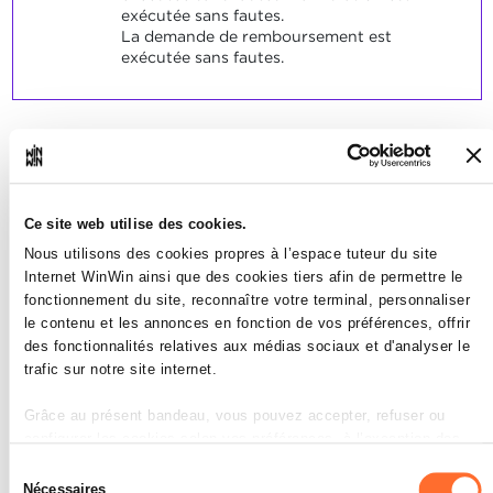
exécutée sans fautes.
La demande de remboursement est
exécutée sans fautes.
L’apprenti est capable de
3
porter de manière
Ce site web utilise des cookies.
professionnelle conseil au
Nous utilisons des cookies propres à l’espace tuteur du site
client en cas de situation
Internet WinWin ainsi que des cookies tiers afin de permettre le
fonctionnement du site, reconnaître votre terminal, personnaliser
exceptionnelle (p.ex.
le contenu et les annonces en fonction de vos préférences, offrir
catastrophe naturelle, grève,
des fonctionnalités relatives aux médias sociaux et d'analyser le
accident, perte de
trafic sur notre site internet.
documents...)
Grâce au présent bandeau, vous pouvez accepter, refuser ou
configurer les cookies selon vos préférences, à l’exception des
Note maximale: 6
cookies strictement nécessaires au fonctionnement du site. Une
Sélection
description des différents cookies est accessible sous l’onglet «
Nécessaires