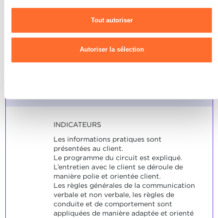
Pour de plus amples informations sur la manière dont nous
est capable de présenter l’offre
utilisons les cookies et sommes amenés à traiter vos données
Tout autoriser
établie de manière
personnelles, vous pouvez consulter notre
Charte d’usage des
cookies
et notre
Politique de confidentialité.
convaincante et
professionnelle dans le cadre
Autoriser la sélection
d’un entretien avec le client.
Refuser
Note maximale: 12
INDICATEURS
Les informations pratiques sont
présentées au client.
Le programme du circuit est expliqué.
L’entretien avec le client se déroule de
manière polie et orientée client.
Les règles générales de la communication
verbale et non verbale, les règles de
conduite et de comportement sont
appliquées de manière adaptée et orienté