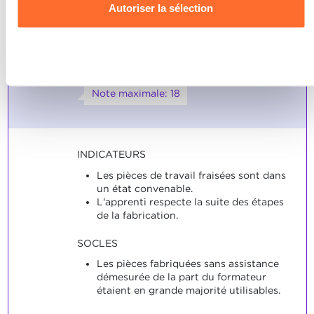
dans les limites de la tolérance
Autoriser la sélection
données personnelles, vous pouvez consulter notre
générale ISO 2768-f et des
Charte d’usage des cookies
et notre
Politique de
tolérances de fabrication IT7 à
confidentialité.
Refuser
IT10.
Note maximale: 18
INDICATEURS
Les pièces de travail fraisées sont dans
un état convenable.
L'apprenti respecte la suite des étapes
de la fabrication.
SOCLES
Les pièces fabriquées sans assistance
démesurée de la part du formateur
étaient en grande majorité utilisables.