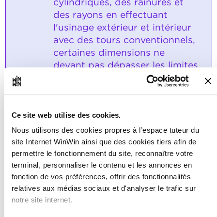
cylindriques, des rainures et
des rayons en effectuant
l'usinage extérieur et intérieur
avec des tours conventionnels,
certaines dimensions ne
devant pas dépasser les limites
de la tolérance générale ISO
2768-f et des tolérances de
fabrication IT7 à IT10
conformément à leur fonction
Ce site web utilise des cookies.
sur la pièce de travail finie.
Nous utilisons des cookies propres à l’espace tuteur du
site Internet WinWin ainsi que des cookies tiers afin de
Note maximale: 18
permettre le fonctionnement du site, reconnaître votre
terminal, personnaliser le contenu et les annonces en
fonction de vos préférences, offrir des fonctionnalités
relatives aux médias sociaux et d'analyser le trafic sur
INDICATEURS
notre site internet.
Les pièces de travail tournées sont
dans un état convenable.