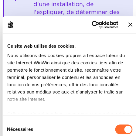
d'une installation, de
l'expliquer, de déterminer des
grandeurs physiques, de
monter le circuit en se référant
au schéma complet et de le
mettre en service.
Ce site web utilise des cookies.
Nous utilisons des cookies propres à l’espace tuteur du
Note maximale: 18
site Internet WinWin ainsi que des cookies tiers afin de
permettre le fonctionnement du site, reconnaître votre
terminal, personnaliser le contenu et les annonces en
INDICATEURS
fonction de vos préférences, offrir des fonctionnalités
relatives aux médias sociaux et d'analyser le trafic sur
L'élève complète le schéma du circuit
en suivant les indications et en
notre site internet.
respectant les normes.
L'élève explique le fonctionnement de
Grâce au présent bandeau, vous pouvez accepter, refuser
l'installation en se référant au schéma
ou configurer les cookies selon vos préférences, à
du circuit.
Sélection
L'élève effectue les calculs requis et il
l’exception des cookies strictement nécessaires au
Nécessaires
du
indique les unités.
fonctionnement du site. Une description des différents