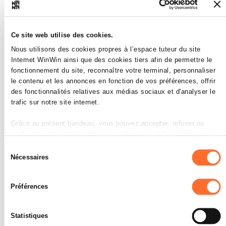
poste de travail indiqué sous les
aspects de la sécurité.
L'apprenti est capable d'évaluer un
Ce site web utilise des cookies.
cycle de travail indiqué sous les
aspects de la sécurité.
Nous utilisons des cookies propres à l’espace tuteur du site
Internet WinWin ainsi que des cookies tiers afin de permettre le
SOCLES
fonctionnement du site, reconnaître votre terminal, personnaliser
le contenu et les annonces en fonction de vos préférences, offrir
Les descriptions étaient correctes.
L'évaluation était correcte.
des fonctionnalités relatives aux médias sociaux et d'analyser le
trafic sur notre site internet.
Grâce au présent bandeau, vous pouvez accepter, refuser ou
configurer les cookies selon vos préférences, à l’exception des
cookies strictement nécessaires au fonctionnement du site. Une
Sélection
description des différents cookies est accessible sous l’onglet «
Nécessaires
L'apprenti est capable de se
du
3
Détails » ci-dessus.
concerter sans ambiguïté et de
consentement
manière ciblée avec ses
Préférences
Il est précisé que la navigation sur le site et certaines
fonctionnalités (ex : lecture de vidéos, partage sur les réseaux
collaborateurs à propos des
sociaux, sauvegarde des préférences de lecture vidéo,
consignes en matière de
Statistiques
personnalisation de l’affichage du site) peuvent être affectées en