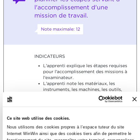
l'accomplissement d'une
mission de travail.
Note maximale: 12
INDICATEURS
L'apprenti explique les étapes requises
pour l'accomplissement des missions à
l'examinateur.
L'apprenti note les matériaux, les
instruments, les machines, les outils,
les accessoires, etc., requis par écrit et
il les réunit.
SOCLES
Ce site web utilise des cookies.
La planification était convenable et
Nous utilisons des cookies propres à l’espace tuteur du site
complète.
Internet WinWin ainsi que des cookies tiers afin de permettre le
Les listes de matériel et d'outillage