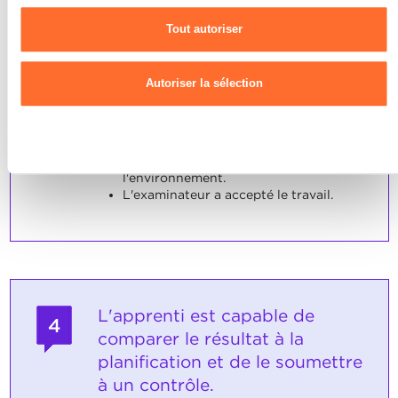
utilisons les cookies et sommes amenés à traiter vos données
manière compétente et propre.
Tout autoriser
personnelles, vous pouvez consulter notre
Charte d’usage des
SOCLES
cookies
et notre
Politique de confidentialité.
L'apprenti a accompli les étapes de
Autoriser la sélection
travail dans le respect des délais
indiqués.
L'apprenti a tenu compte de
Refuser
l'ensemble des consignes en matière
de sécurité et de protection de
l'environnement.
L'examinateur a accepté le travail.
L'apprenti est capable de
4
comparer le résultat à la
planification et de le soumettre
à un contrôle.