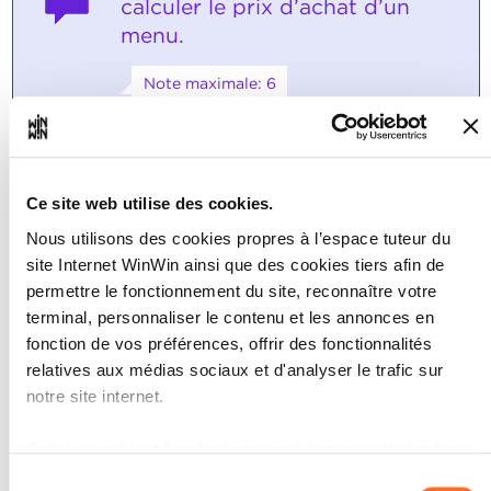
calculer le prix d’achat d’un
menu.
Note maximale: 6
INDICATEURS
Ce site web utilise des cookies.
rédige un bon d’économat basé sur les
fiches techniques
Nous utilisons des cookies propres à l’espace tuteur du
calcul les proportions en respectant
site Internet WinWin ainsi que des cookies tiers afin de
les pourcentages de perte
permettre le fonctionnement du site, reconnaître votre
calcul le prix de revient
terminal, personnaliser le contenu et les annonces en
SOCLES
fonction de vos préférences, offrir des fonctionnalités
relatives aux médias sociaux et d'analyser le trafic sur
Les indicateurs sont majoritairement
corrects.
notre site internet.
Grâce au présent bandeau, vous pouvez accepter, refuser
ou configurer les cookies selon vos préférences, à
Sélection