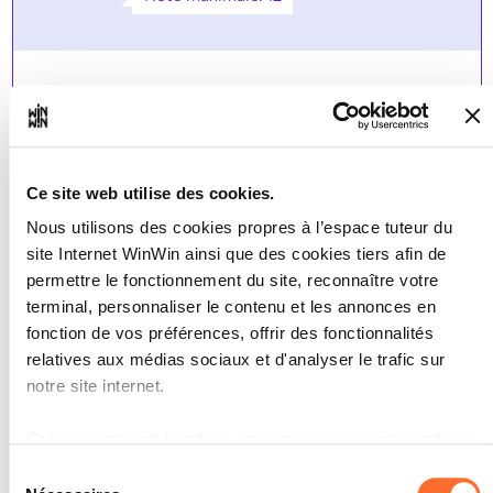
INDICATEURS
assemble les ingrédients en quantité
correcte
connait les produits et marchandises
utilisés
Ce site web utilise des cookies.
fait la mise en place
Nous utilisons des cookies propres à l’espace tuteur du
réalise des mets de salades sous
surveillance
site Internet WinWin ainsi que des cookies tiers afin de
utilise les techniques adaptés
permettre le fonctionnement du site, reconnaître votre
respecte les règles d’hygiène
terminal, personnaliser le contenu et les annonces en
fonction de vos préférences, offrir des fonctionnalités
relatives aux médias sociaux et d'analyser le trafic sur
notre site internet.
L’apprenti est capable sous la
Grâce au présent bandeau, vous pouvez accepter, refuser
3
ou configurer les cookies selon vos préférences, à
direction du supérieur, de
Sélection
l’exception des cookies strictement nécessaires au