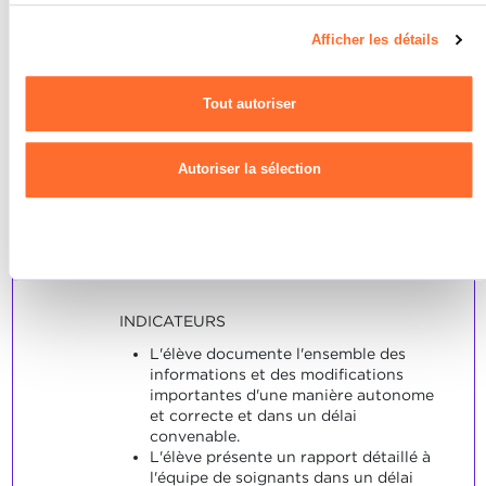
page du site.
Afficher les détails
Pour de plus amples informations sur la manière dont nous
utilisons les cookies et sommes amenés à traiter vos données
L'élève est capable d'assurer
3
Tout autoriser
personnelles, vous pouvez consulter notre
Charte d’usage des
convenablement le suivi de
cookies
et notre
Politique de confidentialité.
l'application de mesures de
Autoriser la sélection
soins.
Note maximale: 6
Refuser
INDICATEURS
L'élève documente l'ensemble des
informations et des modifications
importantes d'une manière autonome
et correcte et dans un délai
convenable.
L'élève présente un rapport détaillé à
l'équipe de soignants dans un délai