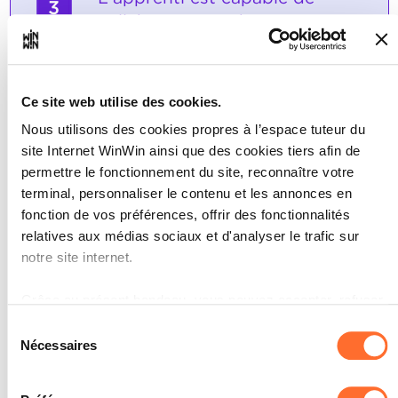
3
collaborer avec des parents,
avec des tuteurs légaux ainsi
qu'avec d'autres personnes de
référence au cours des
Ce site web utilise des cookies.
activités socio-pédagogiques
Nous utilisons des cookies propres à l’espace tuteur du
et il adapte sa communication
site Internet WinWin ainsi que des cookies tiers afin de
d'une manière correspondant
permettre le fonctionnement du site, reconnaître votre
aux circonstances.
terminal, personnaliser le contenu et les annonces en
fonction de vos préférences, offrir des fonctionnalités
Note maximale: 6
relatives aux médias sociaux et d'analyser le trafic sur
notre site internet.
INDICATEURS
Grâce au présent bandeau, vous pouvez accepter, refuser
ou configurer les cookies selon vos préférences, à
L'apprenti manifeste une attitude
Sélection
fondamentale correcte au cours de la
l’exception des cookies strictement nécessaires au
Nécessaires
du
communication avec des parents, des
fonctionnement du site. Une description des différents
consentement
tuteurs légaux et d'autres personnes
cookies est accessible sous l’onglet « Détails » ci-dessus.
de référence et il applique les règles de