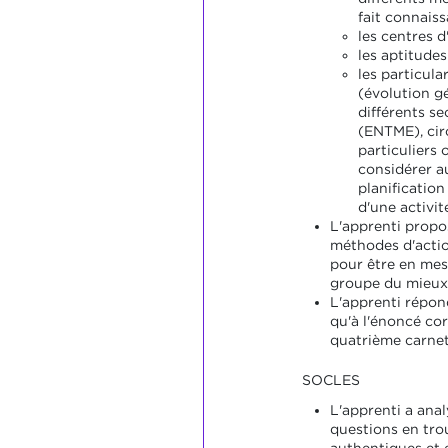
fait connaiss
les centres d
les aptitude
les particula
(évolution g
différents s
(ENTME), cir
particuliers 
considérer a
planification
d'une activité
L'apprenti propo
méthodes d'actio
pour être en me
groupe du mieux 
L'apprenti répon
qu'à l'énoncé co
quatrième carnet
SOCLES
L'apprenti a anal
questions en tro
authentiques et e