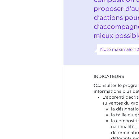
proposer d'au
d'actions pou
d'accompagne
mieux possibl
Note maximale: 12
INDICATEURS
(Consulter le progr
informations plus dét
L'apprenti décrit
suivantes du gro
la désignatio
la taille du g
la compositi
nationalités,
déterminatio
différents m