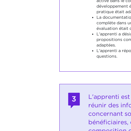
active dans le c
développement é
pratique était ad
La documentation
complète dans un
évaluation était 
L'apprenti a dés
propositions com
adaptées.
L'apprenti a répo
questions.
L'apprenti es
3
réunir des in
concernant s
bénéficiaires, 
composition d