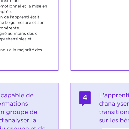
ontexte du
motionnel et la mise en
aptée.
 de l'apprenti était
e large mesure et son
cohérente.
igné au moins deux
préhensibles et
ndu à la majorité des
t capable de
L'apprent
4
formations
d'analyse
on groupe de
transition
d'analyser la
sur les bé
u groupe et de