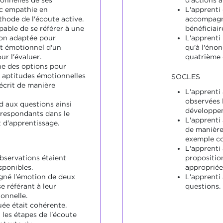
onnelles de ses
d'actions a
ec empathie en
L'apprenti
thode de l'écoute active.
accompagne
pable de se référer à une
bénéficiai
ion adaptée pour
L'apprenti
t émotionnel d'un
qu'à l'éno
ur l'évaluer.
quatrième 
ne des options pour
 aptitudes émotionnelles
SOCLES
écrit de manière
L'apprenti 
observées 
d aux questions ainsi
développem
rrespondants dans le
L'apprenti
 d'apprentissage.
de manière
exemple co
L'apprenti
servations étaient
propositio
sponibles.
appropriée
igné l'émotion de deux
L'apprenti
se référant à leur
questions.
onnelle.
uée était cohérente.
i les étapes de l'écoute