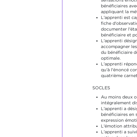
sensations émoti
bénéficiaires av
appliquant la mé
L'apprenti est ca
fiche d'observat
documenter l'éta
bénéficiaire et po
L'apprenti désig
accompagner les
du bénéficiaire d
optimale.
L'apprenti répon
qu'à l'énoncé co
quatrième carnet
SOCLES
Au moins deux ob
intégralement di
L'apprenti a dés
bénéficiaires en 
expression émoti
L'émotion attrib
L'apprenti a suiv