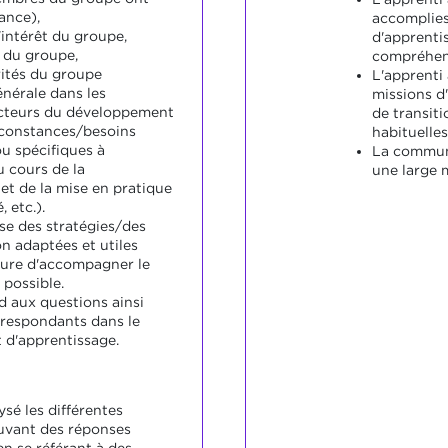
ance),
accomplies
'intérêt du groupe,
d'apprenti
s du groupe,
compréhens
rités du groupe
L'apprenti
énérale dans les
missions d
ecteurs du développement
de transit
constances/besoins
habituelles
ou spécifiques à
La communi
u cours de la
une large 
 et de la mise en pratique
, etc.).
se des stratégies/des
n adaptées et utiles
sure d'accompagner le
possible.
d aux questions ainsi
rrespondants dans le
 d'apprentissage.
ysé les différentes
uvant des réponses
n se référant à des