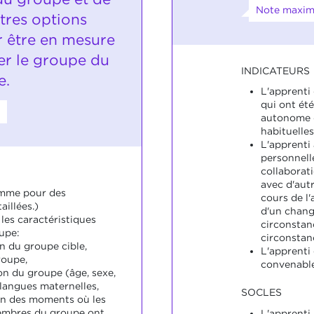
Note maxima
tres options
r être en mesure
r le groupe du
INDICATEURS
e.
L'apprenti
qui ont ét
autonome 
habituelles
L'apprenti
personnell
collaborat
avec d'aut
amme pour des
cours de l'
aillées.)
d'un chan
 les caractéristiques
circonstan
upe:
circonstanc
n du groupe cible,
L'apprenti
roupe,
convenable
on du groupe (âge, sexe,
 langues maternelles,
SOCLES
n des moments où les
embres du groupe ont
L'apprenti