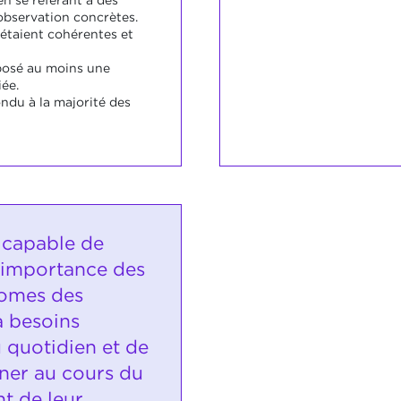
observation concrètes.
 étaient cohérentes et
posé au moins une
ée.
ndu à la majorité des
t capable de
'importance des
nomes des
à besoins
 quotidien et de
ner au cours du
t de leur