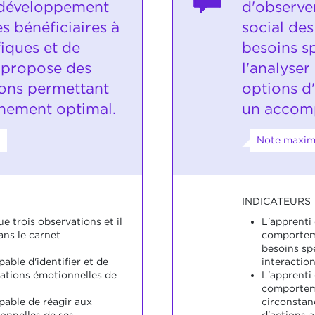
 développement
d'observe
s bénéficiaires à
social des
iques et de
besoins sp
il propose des
l'analyser
ions permettant
options d
ement optimal.
un accom
Note maxima
INDICATEURS
ue trois observations et il
L'apprenti
ns le carnet
comporteme
besoins sp
pable d'identifier et de
interaction
sations émotionnelles de
L'apprenti 
comporteme
pable de réagir aux
circonstan