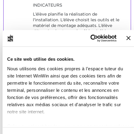
INDICATEURS
L’élève planifie la réalisation de
l'installation. L’élève choisit les outils et le
matériel de montage adéquats. L’élève
détermine les types de câbles (câbles
blindés, sections et couleurs des câbles).
L’élève effectue un câblage dans les règles
de l'art. L’élève programme l'API
(Automate Programmable Industriel) en
Ce site web utilise des cookies.
suivant les instructions. L’élève explique le
fonctionnement du programme.
Nous utilisons des cookies propres à l’espace tuteur du
site Internet WinWin ainsi que des cookies tiers afin de
SOCLES
permettre le fonctionnement du site, reconnaître votre
L'élève a résolu de manière satisfaisante
terminal, personnaliser le contenu et les annonces en
les problèmes typiques relatifs aux
fonction de vos préférences, offrir des fonctionnalités
indicateurs.
relatives aux médias sociaux et d'analyser le trafic sur
notre site internet.
Grâce au présent bandeau, vous pouvez accepter, refuser
L’élève est capable de
ou configurer les cookies selon vos préférences, à