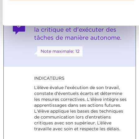
Charte d’usage des cookies
et notre
Politique de
confidentialité.
Refuser
L'élève est capable d'accepter
3
la critique et d'exécuter des
tâches de manière autonome.
Note maximale: 12
INDICATEURS
L’élève évalue l'exécution de son travail,
constate d'éventuels écarts et détermine
les mesures correctives. L'élève intègre ses
apprentissages dans ses actions futures.
L'élève applique les bases des techniques
de communication lors d'entretiens
critiques avec son supérieur. L’élève
travaille avec soin et respecte les délais.